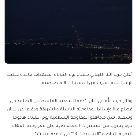
أعلن حزب الله اللبناني مساء يوم الثلاثاء استهداف قاعدة عتليت
الإسرائيلية بسرب من ‏المسيرات الانقضاضية.
وقال حزب الله في بيان: “دعما لشعبنا الفلسطيني الصامد في
قطاع غزة وإسنادا لمقاومته الباسلة ‌‏‌‏‌والشريفة ودفاعا عن لبنان
‏وشعبه، شن مجاهدو المقاومة الإسلامية يوم الثلاثاء هجوما
جويا بسرب من ‏المسيرات الانقضاضية على مقر وحدة المهام
البحرية الخاصة “الشييطت 13″ في قاعدة عتليت”.