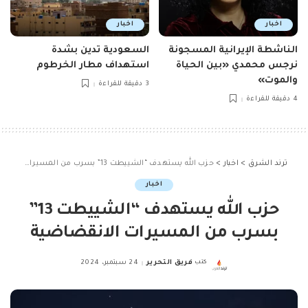
اخبار
اخبار
الناشطة الإيرانية المسجونة
السعودية تدين بشدة
نرجس محمدي «بين الحياة
استهداف مطار الخرطوم
والموت»
3 دقيقة للقراءة
4 دقيقة للقراءة
ترند الشرق
>
اخبار
>
حزب الله يستهدف “الشييطت 13” بسرب من ‏المسيرات الانقضاضية
اخبار
حزب الله يستهدف “الشييطت 13”
بسرب من ‏المسيرات الانقضاضية
كتب
فريق التحرير
24 سبتمبر، 2024
Posted
by