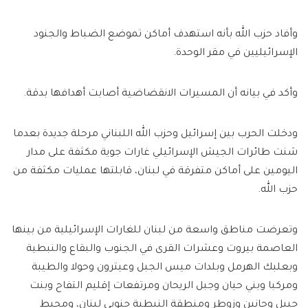
وأفاد حزب الله بأنه استهدف أماكن تموضع الضباط والجنود
الإسرائيليين في مقر الوحدة.
وأكد في بيانه أن المسيرات الانقضاضية أصابت أهدافها بدقة.‏
ودخلت الحرب بين إسرائيل وحزب الله اللبناني مرحلة جديدة بعدما
شنت طائرات الجيش الإسرائيلي غارات جوية مكثفة على مدار
اليومين على أماكن متفرقة في لبنان، قابلتها عمليات مكثفة من
حزب الله.
وتعرضت مناطق واسعة من لبنان للغارات الإسرائيلية من بينها
العاصمة بيروت وعشرات القرى في الجنوب والبقاع والنبطية
وبعلبك الهرمل وبلدات ميس الجبل وعيترون وحولا والطيبة
ومركبا وبني حيان وجبل الريحان ومرتفعات إقليم التفاح وبنت
جبيل وحانين وزوطر ومنطقة النبطية جنوبي لبنان، ومحيط