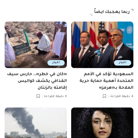
ربما يعجبك ايضاً
اخبار
اخبار
السعودية تؤكد في الأمم
«كان في خطر»… حارس سيف
المتحدة أهمية حماية حرية
القذافي يكشف كواليس
الملاحة بـ«هرمز»
إقامته بالزنتان
4 دقيقة للقراءة
6 دقيقة للقراءة