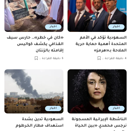
اخبار
اخبار
السعودية تؤكد في الأمم
«كان في خطر»… حارس سيف
المتحدة أهمية حماية حرية
القذافي يكشف كواليس
الملاحة بـ«هرمز»
إقامته بالزنتان
4 دقيقة للقراءة
6 دقيقة للقراءة
اخبار
اخبار
الناشطة الإيرانية المسجونة
السعودية تدين بشدة
نرجس محمدي «بين الحياة
استهداف مطار الخرطوم