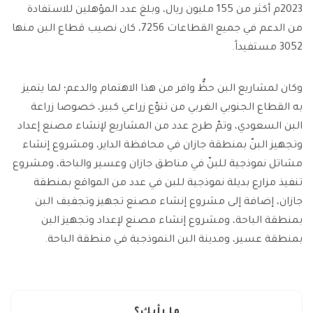
2023م أكثر من 155 مليون ريال، وبلغ عدد المؤهلين للاستفادة
من الدعم في جميع القطاعات 7256، كان نصيب قطاع البن منها
3052 مستفيداً.
وكان لمشاريع البن حظٌّ وافر من هذا الاهتمام والدعم؛ لما يتميز
به القطاع الجنوبي الغربي من تنوّع زراعي كبير، خصوصا زراعة
البن السعودي، وتمّ طرح عدد من المشاريع لإنشاء مصنع إعداد
وتجهيز البنّ بمنطقة جازان في محافظة الداير، ومشروع إنشاء
مشاتل نموذجية للبنّ في مناطق جازان وعسير والباحة، ومشروع
تنفيذ مزارع بديلة نموذجية للبن في عدد من المواقع بمنطقة
جازان، إضافة إلى مشروع إنشاء مصنع تجهيز وتجفيف البن
بمنطقة الباحة، ومشروع إنشاء مصنع لإعداد وتجهيز البن
بمنطقة عسير، ومدينة البن النموذجية في منطقة الباحة.
ما رأيك؟