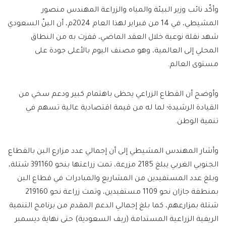
وأكّد نائب وزير البيئة والمياه والزراعة المهندس منصور
المشيطي، في 14 من فبراير لهذا العام 2024م، أن البنّ السعودي
شهد نقلة نوعية خلال العقد الماضي، قفزت به من النطاق
المحلي إلى العالمية، وهو مصنف اليوم بالأعلى جودة على
مستوى العالم.
وأوضح أن القطاع الزراعي يحظى باهتمام كبير ودعم سخي من
القيادة الرشيدة؛ لما له من قيمة اقتصادية عالية تسهم في
تنمية الوطن.
وأشار المهندس المشيطي إلى أن إجمالي عدد مزارع البن بالقطاع
الجنوبي الغربي يبلغ 2185 مزرعة، تمت زراعتها بنحو 391160 شتلة،
وبلغ عدد المستفيدين من المشاريع والمبادرات في قطاع البن
بمنطقة جازان نحو 1109 مستفيدين، وتمت زراعة نحو 219160
شتلة بمزارعهم، كما بلغ إجمالي الدعم المقدم من برنامج التنمية
الريفية الزراعية المستدامة (ريف السعودية) حتى نهاية ديسمبر