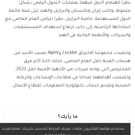
نظرا لاهتمام الدول فيهما بعمليات التحول الرقمي بشكل
ملحوظ، وكانت إيران وباكستان والبرازيل والهند على قمة قائمة
الدول المستهدفة، خاصة البرازيل، نظرا لتزامن العام الماضي مع
انتخاباتها الرئاسية، إلى جانب ارتفاع استهداف المستشفيات
والشركات والأنظمة المالية في الهند.
وحصدت مجموعتا الاختراق Lockbit وAlphV نصيب الأسد من
هجمات الفدية خلال العام الماضي، كذلك كانتا أكثر فرق
المخترقين التي تواجه ضربات من الأجهزة الأمنية خلال 2023،
وتضمنت أهدافهما ضحايا في قطاعات الإنشاءات والرعاية
الصحية وتقديم خدمات تكنولوجيا المعلومات لقطاع الأعمال.
ما رأيك؟
يستخدم موقعنا الإلكتروني ملفات تعريف الارتباط لتحسين تجربتك. تعلم المزيد