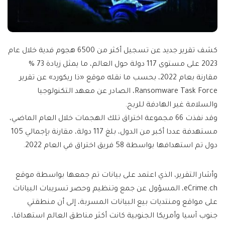
كشف تقرير جديد عن تسجيل أكثر من 6500 هجوم فدية خلال عام
2023 على مستوى 117 دولة حول العالم، ما يمثل زيادة 73 %
مقارنة بعام 2022، بحسب ما نقله موقع «ذا ريكورد» عن تقرير
Ransomware Task Force، الصادر عن معهد التكنولوجيا
والسلامة غير الهادفة للربح.
وقد نفذت 66 مجموعة اختراق تلك الهجمات خلال العام الماضي،
مستهدفة عددا أكبر من الدول، بلغ 117 دولة، مقارنة بإجمالي 105
دول تم استهدافها بواسطة 58 فريق اختراق في العام 2022.
وأشار التقرير، الذي اعتمد على بيانات تم جمعها بواسطة موقع
eCrime.ch، المسؤول عن جمع وتنظيم وحصر تسريبات البيانات
على مواقع ومنتديات بيع البيانات المسربة، إلى أن منطقتي
جنوب آسيا وأمريكا الجنوبية كانت أكثر مناطق العالم استهدافا،