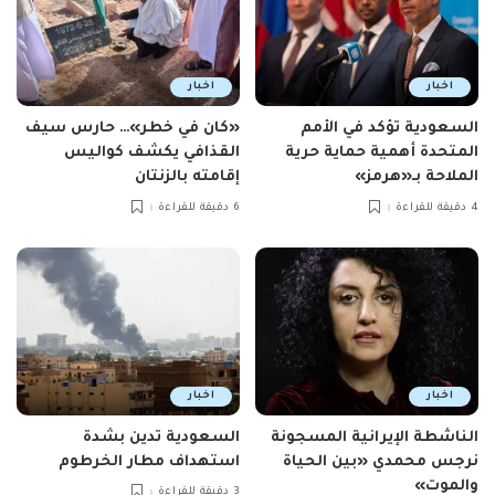
اخبار
اخبار
السعودية تؤكد في الأمم
«كان في خطر»… حارس سيف
المتحدة أهمية حماية حرية
القذافي يكشف كواليس
الملاحة بـ«هرمز»
إقامته بالزنتان
4 دقيقة للقراءة
6 دقيقة للقراءة
اخبار
اخبار
الناشطة الإيرانية المسجونة
السعودية تدين بشدة
نرجس محمدي «بين الحياة
استهداف مطار الخرطوم
والموت»
3 دقيقة للقراءة