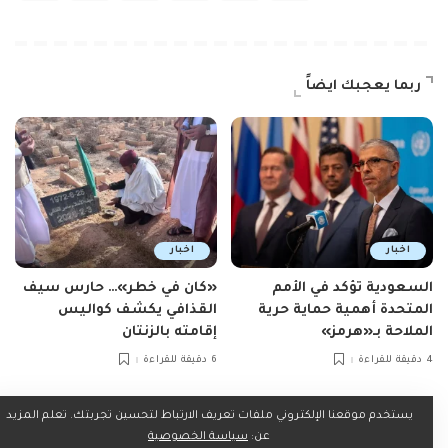
ربما يعجبك ايضاً
اخبار
اخبار
السعودية تؤكد في الأمم
«كان في خطر»… حارس سيف
المتحدة أهمية حماية حرية
القذافي يكشف كواليس
الملاحة بـ«هرمز»
إقامته بالزنتان
4 دقيقة للقراءة
6 دقيقة للقراءة
يستخدم موقعنا الإلكتروني ملفات تعريف الارتباط لتحسين تجربتك. تعلم المزيد
عن:
سياسة الخصوصية