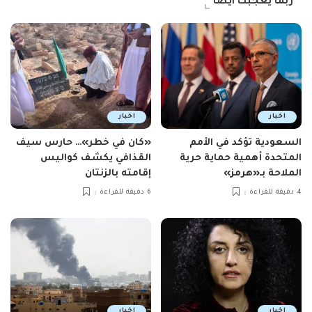
ربما يعجبك ايضاً
اخبار
اخبار
السعودية تؤكد في الأمم
«كان في خطر»… حارس سيف
المتحدة أهمية حماية حرية
القذافي يكشف كواليس
الملاحة بـ«هرمز»
إقامته بالزنتان
4 دقيقة للقراءة
6 دقيقة للقراءة
اخبار
اخبار