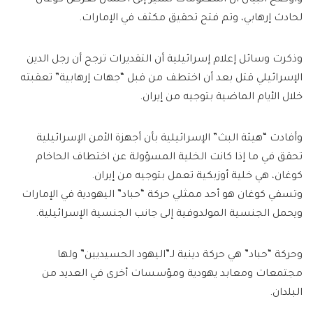
وأوضح البيان أن المعلومات تشير إلى احتمال تعرض كوغان
لحادث إرهابي، وتم فتح تحقيق مكثف في الإمارات.
وذكرت وسائل إعلام إسرائيلية أن التقديرات ترجح أن رجل الدين
الإسرائيلي قتل بعد أن اختطف من قبل “جهات إرهابية” تعقبته
خلال الأيام الماضية بتوجيه من إيران.
وأفادت “هيئة البث” الإسرائيلية بأن أجهزة الأمن الإسرائيلية
تحقق في ما إذا كانت الخلية المسؤولة عن اختطاف الحاخام
كوغان، هي خلية أوزبكية تعمل بتوجيه من إيران.
وتسفي كوغان هو أحد ممثلي حركة “حباد” اليهودية في الإمارات
ويحمل الجنسية المولدوفية إلى جانب الجنسية الإسرائيلية.
وحركة “حباد” هي حركة دينية لـ”اليهود الحسيديين” ولها
مجتمعات ومعابد يهودية ومؤسسات أخرى في العديد من
البلدان.