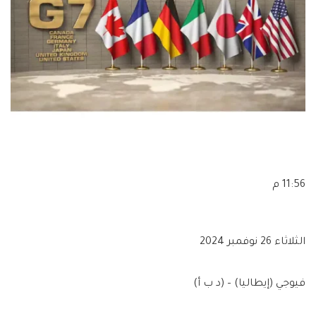
11:56 م
الثلاثاء 26 نوفمبر 2024
فيوجي (إيطاليا) – (د ب أ)