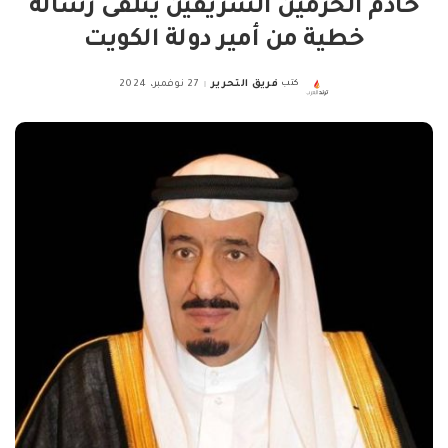
خادم الحرمين الشريفين يتلقى رسالة
خطية من أمير دولة الكويت
كتب
فريق التحرير
27 نوفمبر، 2024
Posted
by