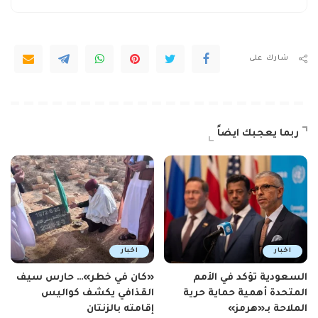
شارك على
ربما يعجبك ايضاً
اخبار
اخبار
السعودية تؤكد في الأمم
«كان في خطر»… حارس سيف
المتحدة أهمية حماية حرية
القذافي يكشف كواليس
الملاحة بـ«هرمز»
إقامته بالزنتان