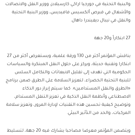
والبنية التحتية في جورجيا اراكي كارسيلادز، ووزير النقل والاتصالات
والأشغال في قبرص ألكسيس فافيديس، ووزير البنية التحتية
والنقل في نيبال ديفيندرا داهال.
27 ابتكاراً و20 جهة
يناقش المؤتمر أكثر من 130 ورقة علمية، ويستعرض أكثر من 27
ابتكارا وتقنية حديثة، ويركز على حلول النقل المبتكرة والسياسات
الحكومية التي تهدف إلى تقليل الانبعاثات والتكامل السلس
للبنية التحتية الخضراء، لتعزيز السلامة على الطرق ضمن برنامج
«الطرق والنقل المستدامين». كما سيتم إبراز دور الذكاء
الاصطناعي وأنظمة النقل الذكية في تعزيز التنقل المستدام،
وتوضيح كيفية تحسين هذه التقنيات لإدارة المرور، وتعزيز سلامة
المركبات، والحد من التأثير البيئي.
ويتضمن المؤتمر معرضا مصاحبا يشارك فيه 20 جهة، لتسليط