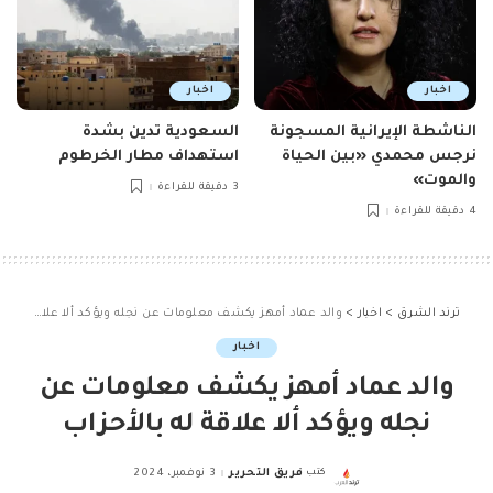
اخبار
اخبار
الناشطة الإيرانية المسجونة
السعودية تدين بشدة
نرجس محمدي «بين الحياة
استهداف مطار الخرطوم
والموت»
3 دقيقة للقراءة
4 دقيقة للقراءة
ترند الشرق
>
اخبار
>
والد عماد أمهز يكشف معلومات عن نجله ويؤكد ألا علاقة له بالأحزاب
اخبار
والد عماد أمهز يكشف معلومات عن
نجله ويؤكد ألا علاقة له بالأحزاب
كتب
فريق التحرير
3 نوفمبر، 2024
Posted
by