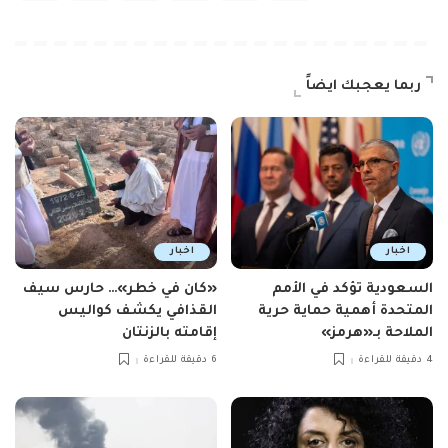
ربما يعجبك ايضاً
اخبار
اخبار
السعودية تؤكد في الأمم
«كان في خطر»… حارس سيف
المتحدة أهمية حماية حرية
القذافي يكشف كواليس
الملاحة بـ«هرمز»
إقامته بالزنتان
4 دقيقة للقراءة
6 دقيقة للقراءة