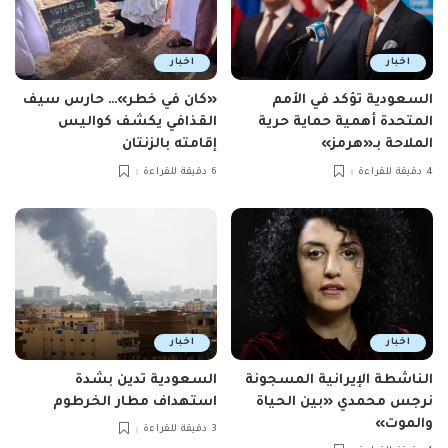
اخبار
اخبار
السعودية تؤكد في الأمم
«كان في خطر»… حارس سيف
المتحدة أهمية حماية حرية
القذافي يكشف كواليس
الملاحة بـ«هرمز»
إقامته بالزنتان
4 دقيقة للقراءة
6 دقيقة للقراءة
اخبار
اخبار
الناشطة الإيرانية المسجونة
السعودية تدين بشدة
نرجس محمدي «بين الحياة
استهداف مطار الخرطوم
والموت»
3 دقيقة للقراءة