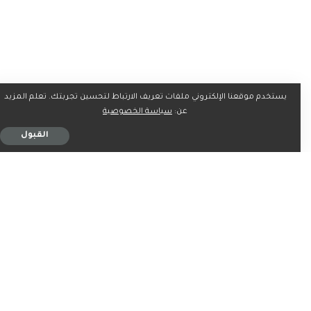
يستخدم موقعنا الإلكتروني ملفات تعريف الارتباط لتحسين تجربتك. تعلم المزيد
عن:
سياسة الخصوصية
القبول
في غضون ذلك، أفادت إذاعة الجيش الإسرائيلي أن عملية
الكوماندوز الإسرائيلية في البترون شمال لبنان كان مخططا لها
منذ فترة طويلة وأن تل أبيب انتظرت الفرصة المناسبة لتنفيذ
العملية وتتبعت عماد أمهز لفترة.