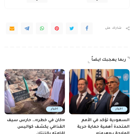
0
0
شارك على
ربما يعجبك ايضاً
اخبار
اخبار
السعودية تؤكد في الأمم
«كان في خطر»… حارس سيف
المتحدة أهمية حماية حرية
القذافي يكشف كواليس
الملاحة بـ«هرمز»
إقامته بالزنتان