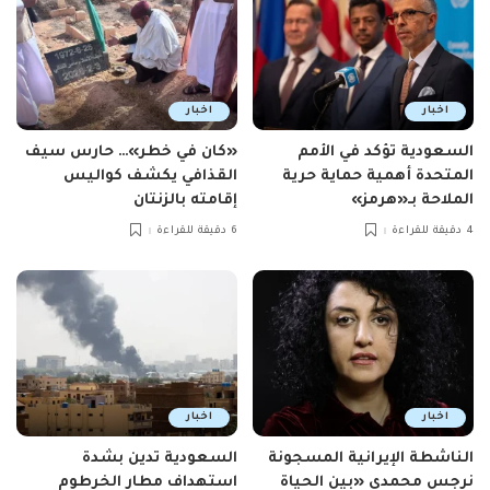
اخبار
اخبار
السعودية تؤكد في الأمم
«كان في خطر»… حارس سيف
المتحدة أهمية حماية حرية
القذافي يكشف كواليس
الملاحة بـ«هرمز»
إقامته بالزنتان
4 دقيقة للقراءة
6 دقيقة للقراءة
اخبار
اخبار
الناشطة الإيرانية المسجونة
السعودية تدين بشدة
نرجس محمدي «بين الحياة
استهداف مطار الخرطوم