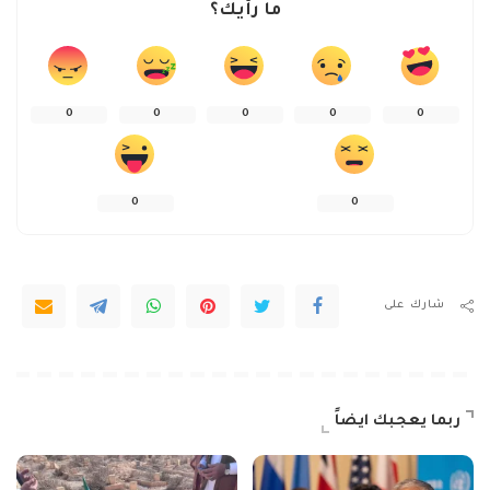
ما رأيك؟
0
0
0
0
0
0
0
شارك على
ربما يعجبك ايضاً