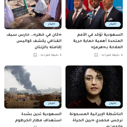
اخبار
اخبار
السعودية تؤكد في الأمم
«كان في خطر»… حارس سيف
المتحدة أهمية حماية حرية
القذافي يكشف كواليس
الملاحة بـ«هرمز»
إقامته بالزنتان
4 دقيقة للقراءة
6 دقيقة للقراءة
اخبار
اخبار
الناشطة الإيرانية المسجونة
السعودية تدين بشدة
نرجس محمدي «بين الحياة
استهداف مطار الخرطوم
والموت»