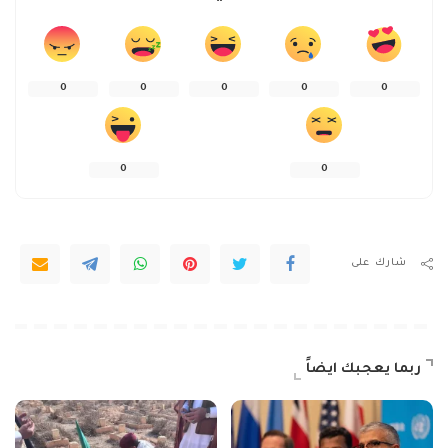
0
0
0
0
0
0
0
شارك على
ربما يعجبك ايضاً