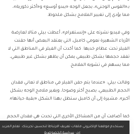
بـ«القوس الوجني»، يجعل الوجه «يبدو أوسع» و«أكثر ذكورية»،
مما يؤدي إلى تغيير الملامح بشكل ملحوظ.
وفي فيديو نشرته على «إنستغرام»، أعطت بيلي مثالا لعارضة
الأزياء الشهيرة نعومي كامبل، التي يعتقد البعض أنها حقنت
الفيلر تحت عظام خديها. كما أكدت أن الفيلر في المناطق التي لا
تفقد حجمها بشكل طبيعي يمكن أن يظهر بشكل غير طبيعي،
مما يسهم في تشويه الملامح.
وقالت بيلي: «عندما يتم حقن الفيلر في مناطق لا تعاني فقدان
الحجم الطبيعي، يصبح أكثر وضوحا، ويغير ملامح الوجه بشكل
أكبر»، مشيرة إلى أن كامبل ستظل بهذا الشكل «بقية حياتها».
كما أضافت أن من المشاكل الأخرى التي تحدث هي فقدان الحجم
أسفل الخدين، مما يجعل تأثير الفيلر أكثر وضوحا.
يستخدم موقعنا الإلكتروني ملفات تعريف الارتباط لتحسين تجربتك. تعلم المزيد
عن:
سياسة الخصوصية