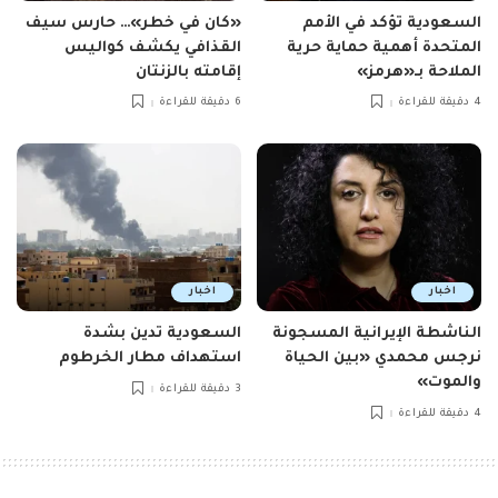
السعودية تؤكد في الأمم
«كان في خطر»… حارس سيف
المتحدة أهمية حماية حرية
القذافي يكشف كواليس
الملاحة بـ«هرمز»
إقامته بالزنتان
4 دقيقة للقراءة
6 دقيقة للقراءة
اخبار
اخبار
الناشطة الإيرانية المسجونة
السعودية تدين بشدة
نرجس محمدي «بين الحياة
استهداف مطار الخرطوم
والموت»
3 دقيقة للقراءة
4 دقيقة للقراءة