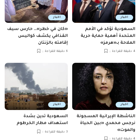
اخبار
اخبار
السعودية تؤكد في الأمم
«كان في خطر»… حارس سيف
المتحدة أهمية حماية حرية
القذافي يكشف كواليس
الملاحة بـ«هرمز»
إقامته بالزنتان
4 دقيقة للقراءة
6 دقيقة للقراءة
اخبار
اخبار
الناشطة الإيرانية المسجونة
السعودية تدين بشدة
نرجس محمدي «بين الحياة
استهداف مطار الخرطوم
والموت»
3 دقيقة للقراءة
4 دقيقة للقراءة