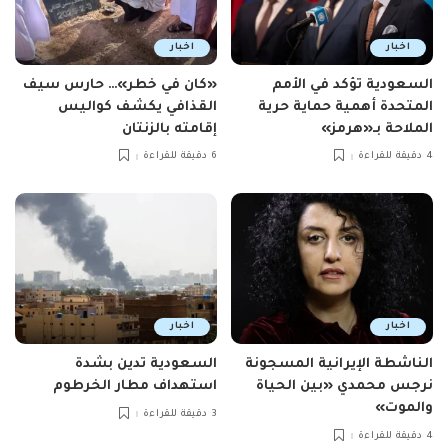
اخبار
اخبار
السعودية تؤكد في الأمم
«كان في خطر»… حارس سيف
المتحدة أهمية حماية حرية
القذافي يكشف كواليس
الملاحة بـ«هرمز»
إقامته بالزنتان
4 دقيقة للقراءة
6 دقيقة للقراءة
اخبار
اخبار
الناشطة الإيرانية المسجونة
السعودية تدين بشدة
نرجس محمدي «بين الحياة
استهداف مطار الخرطوم
والموت»
3 دقيقة للقراءة
4 دقيقة للقراءة