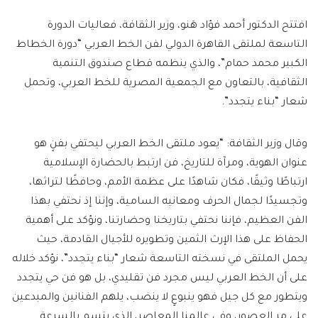
افتتح الدكتور أحمد فؤاد هَنو، وزير الثقافة، فعاليات الدورة
التاسعة لملتقى القاهرة الدولي لفن الخط العربي “دورة الخطاط
الكبير محمد حمام”، والذي ينظمه قطاع صندوق التنمية
الثقافية، بالتعاون مع الجمعية المصرية للخط العربي، وتحمل
شعار “بناء يتجدد”.
وقال وزير الثقافة: “يعود ملتقى الخط العربي ليحتفي بفنٍ هو
عنوان الهوية، ومرآة للتاريخ، فن ارتبط بالحضارة الإسلامية
ارتباطًا وثيقًا، فكان شاهدًا على عظمة الأمم، وحافظًا لتراثها،
وتجسيدًا لجمال الحرف ومعانيه السامية، وإننا إذ نحتفي بهذا
الفن العظيم، فإننا نحتفي بتاريخنا وحضارتنا، ونؤكد على أهمية
الحفاظ على هذا الإرث الثمين وتطويره للأجيال القادمة، حيث
يحمل الملتقى في نسخته التاسعة شعار “بناء يتجدد”، نؤكد خلاله
على أن الخط العربي ليس مجرد فن تقليدي، بل هو فن حي يتجدد
ويتطور مع كل جيل فهو ينبوعٍ لا ينضب، يلهم الفنانين والمبدعين
على مر العصور، وفي عالمنا المعاصر، الذي يتسم بالسرعة