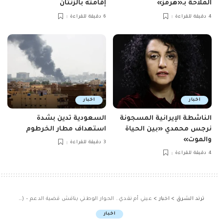
الملاحة بـ«هرمز»
إقامته بالزنتان
4 دقيقة للقراءة
6 دقيقة للقراءة
اخبار
اخبار
الناشطة الإيرانية المسجونة
السعودية تدين بشدة
نرجس محمدي «بين الحياة
استهداف مطار الخرطوم
والموت»
3 دقيقة للقراءة
4 دقيقة للقراءة
ترند الشرق
>
اخبار
>
عيني أم نقدي.. الحوار الوطني يناقش قضية الدعم – (صور)
اخبار