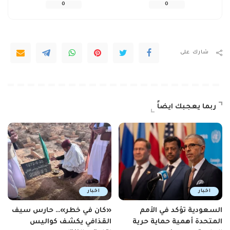
0
0
شارك على
ربما يعجبك ايضاً
اخبار
اخبار
السعودية تؤكد في الأمم
«كان في خطر»… حارس سيف
المتحدة أهمية حماية حرية
القذافي يكشف كواليس