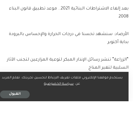
بعد إلغاء الاشتراطات البنائية 2021.. موعد تطبيق قانون البناء
2008
الأرصاد: سنشهد تحسنا في درجات الحرارة والإحساس بالبرودة
بداية أكتوبر
“الزراعة” تنشر رسائل الإنذار المبكر لتوعية المزارعين لتجنب الآثار
السلبية لتغير المناخ
يستخدم موقعنا الإلكتروني ملفات تعريف الارتباط لتحسين تجربتك. تعلم المزيد
عن:
سياسة الخصوصية
القبول
ما رأيك؟
0
0
0
0
0