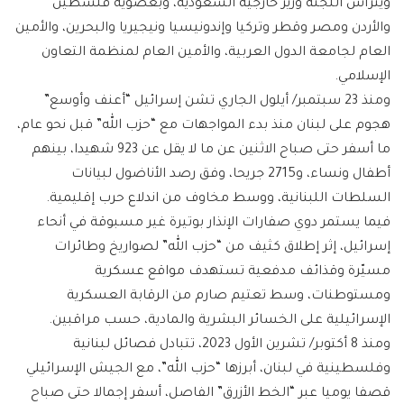
ويترأس اللجنة وزير خارجية السعودية، وبعضوية فلسطين
والأردن ومصر وقطر وتركيا وإندونيسيا ونيجيريا والبحرين، والأمين
العام لجامعة الدول العربية، والأمين العام لمنظمة التعاون
الإسلامي.
ومنذ 23 سبتمبر/ أيلول الجاري تشن إسرائيل “أعنف وأوسع”
هجوم على لبنان منذ بدء المواجهات مع “حزب الله” قبل نحو عام،
ما أسفر حتى صباح الاثنين عن ما لا يقل عن 923 شهيدا، بينهم
أطفال ونساء، و2715 جريحا، وفق رصد الأناضول لبيانات
السلطات اللبنانية، ووسط مخاوف من اندلاع حرب إقليمية.
فيما يستمر دوي صفارات الإنذار بوتيرة غير مسبوقة في أنحاء
إسرائيل، إثر إطلاق كثيف من “حزب الله” لصواريخ وطائرات
مسيّرة وقذائف مدفعية تستهدف مواقع عسكرية
ومستوطنات، وسط تعتيم صارم من الرقابة العسكرية
الإسرائيلية على الخسائر البشرية والمادية، حسب مراقبين.
ومنذ 8 أكتوبر/ تشرين الأول 2023، تتبادل فصائل لبنانية
وفلسطينية في لبنان، أبرزها “حزب الله”، مع الجيش الإسرائيلي
قصفا يوميا عبر “الخط الأزرق” الفاصل، أسفر إجمالا حتى صباح