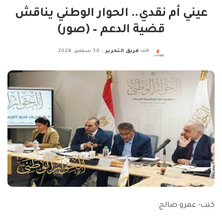
عيني أم نقدي.. الحوار الوطني يناقش
قضية الدعم – (صور)
كتب
فريق التحرير
30 سبتمبر، 2024
Posted
by
كتب- عمرو صالح: