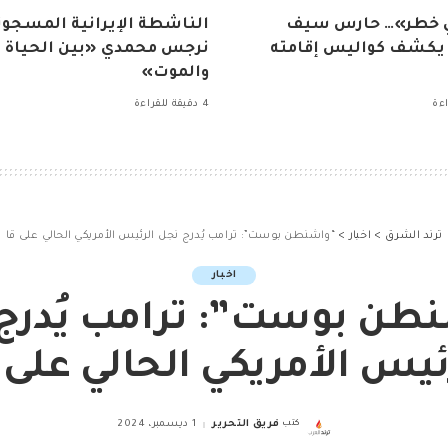
ي خطر»… حارس سيف
الناشطة الإيرانية المسجون
 يكشف كواليس إقامته
نرجس محمدي «بين الحياة
والموت»
4 دقيقة للقراءة
ترند الشرق
>
اخبار
>
“واشنطن بوست”: ترامب يُدرج نجل الرئيس الأمريكي الحالي على قا
اخبار
طن بوست”: ترامب يُدرج
ئيس الأمريكي الحالي على 
كتب
فريق التحرير
1 ديسمبر، 2024
Posted
by