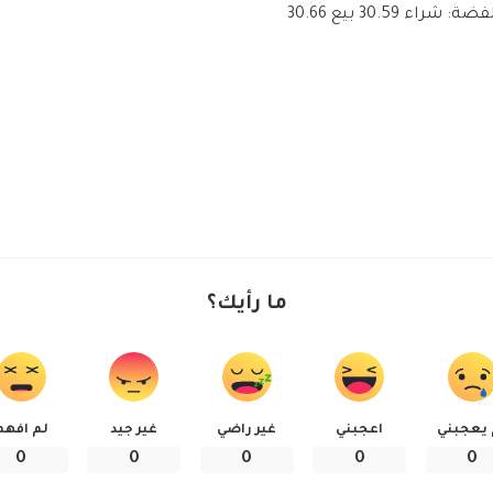
فضة: شراء 30.59 بيع 30.66
ما رأيك؟
 يعجبني
اعجبني
غير راضي
غير جيد
لم افهم
0
0
0
0
0