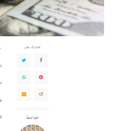
شارك على
ج
دول
دين
يور
ال
اقرأ ايضاً