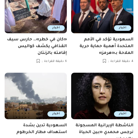
اخبار
اخبار
السعودية تؤكد في الأمم
«كان في خطر»… حارس سيف
المتحدة أهمية حماية حرية
القذافي يكشف كواليس
الملاحة بـ«هرمز»
إقامته بالزنتان
4 دقيقة للقراءة
6 دقيقة للقراءة
اخبار
اخبار
الناشطة الإيرانية المسجونة
السعودية تدين بشدة
نرجس محمدي «بين الحياة
استهداف مطار الخرطوم