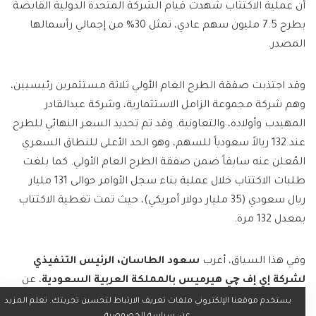
أن عملية الاكتتاب شهدت قيام الشركة المتحدة الدولية القابضة
بطرح 7.5 مليون سهم عادي، تمثل 30% من إجمالي رأسمالها
المصدر.
وقد اجتذبت صفقة الطرح العام الأولي ثلاثة مستثمرين رئيسيين،
وهم شركة مجموعة الزامل الاستثمارية، وشركة عبدالقادر
المهيدب وأولاده، والتعاونية. وقد تم تحديد السعر النهائي للطرح
عند 132 ريالاً سعودياً للسهم، وهو الحد الأعلى للنطاق السعري
المُعلن عنه سابقاً ضمن صفقة الطرح العام الأولي. كما بلغت
طلبات الاكتتاب خلال عملية بناء سجل الأوامر حوالى 131 مليار
ريال سعودي (35 مليار دولار أمريكي)، حيث تمت تغطية الاكتتاب
بمعدل 132 مرة.
وفي هذا السياق، أعرب
سعود الطاسان، الرئيس التنفيذي
لشركة إي إف چي هيرميس بالمملكة العربية السعودية
، عن
اعتزازه بدعم الشركة المتحدة الدولية القابضة
(
UIHC)
في
يستخدم موقعنا الإلكتروني ملفات تعريف الارتباط لتحسين تجربتك. تعلم المزيد