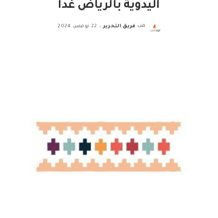
اليدوية بالرياض غدا
كتب
فريق التحرير
22 نوفمبر، 2024
Posted
by