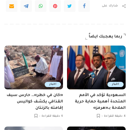
شارك على
ربما يعجبك ايضاً
اخبار
اخبار
السعودية تؤكد في الأمم
«كان في خطر»… حارس سيف
المتحدة أهمية حماية حرية
القذافي يكشف كواليس
الملاحة بـ«هرمز»
إقامته بالزنتان
4 دقيقة للقراءة
6 دقيقة للقراءة