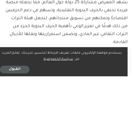
يشهد المعرض مشاركة 25 دولة حول العالم، مما يجعله منصة
فريدة تحتفي بالحرف اليدوية التقليدية، وتسهم في دعم الحرفيين
اقتصاديًا وتمكنهم من تسويق منتجاتهم، لتجعل هيئة التراث
من ذلك هدفًا في تعزيز الوعي بأهمية الحرف اليدوية كجزء من
التراث الثقافي غير المادي، وتضمن استمراريتها ونقلها للأجيال
القادمة.
يستخدم موقعنا الإلكتروني ملفات تعريف الارتباط لتحسين تجربتك. تعلم المزيد
وأكدت هيئة التراث أن معرض “بَنان” يعكس التزامها بتطوير
عن:
سياسة الخصوصية
القطاع الحِرفي وفقًا لمستهدفات الإستراتيجية الوطنية للثقافة
القبول
المستمدة من رؤية السعودية 2030، حيث يسعى المعرض إلى أن
يكون حدثًا ثقافيًا مميزًا يعزز من مكانة المملكة في مجال الحرف
اليدوية بالساحة الدولية.
يشار إلى أن الأسبوع السعودي الدولي للحرف اليدوية يفتح أبوابه
للزوار طيلة أيام الأسبوع من الساعة 4 عصرًا وحتى الساعة 11
مساءً، باستثناء يومي الاثنين والأربعاء من الساعة 10 صباحًا