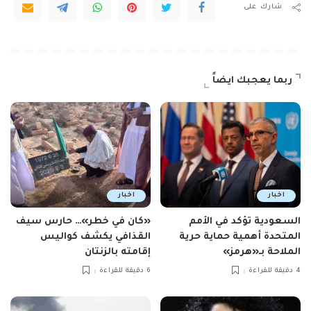
شارك على
ربما يعجبك ايضاً
اخبار
اخبار
السعودية تؤكد في الأمم
«كان في خطر»… حارس سيف
المتحدة أهمية حماية حرية
القذافي يكشف كواليس
الملاحة بـ«هرمز»
إقامته بالزنتان
4 دقيقة للقراءة
6 دقيقة للقراءة