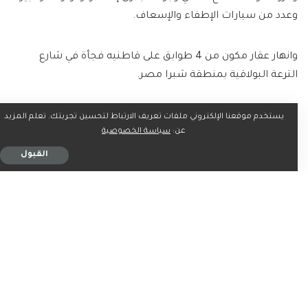
وعدد من سيارات الإطفاء والإسعاف.
وانهار عقار مكون من 4 طوابق على قاطنيه فجأة في شارع
الترعة البولاقية بمنطقة شبرا مصر.
يستخدم موقعنا الإلكتروني ملفات تعريف الارتباط لتحسين تجربتك. تعلم المزيد
عن:
سياسة الخصوصية
ما رأيك؟
القبول
0
0
0
0
0
0
0