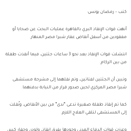
كتب – رمضان يونس:
أنهت قوات الإنقاذ البري بالقاهرة عمليات البحث عن ضحايا أو
مفقودين من أسفل أنقاض عقار شبرا مصر المنهار.
انتشلت قوات الإنقاذ بعد نحو 3 ساعات جثتين، فيما أنقذت طفلة
من بين الركام.
وتبين أن الجثتين لفتاتين، وتم نقلهما إلى مشرحة مستشفى
شبرا مصر المركزي لحين صدور قرار من النيابة بدفنهما.
كما تم إنقاذ طفلة صغيرة تدعى “ندى” من بين الأنقاض، ونُقلت
إلى المستشفى لتلقي العلاج اللازم.
وعززت قوات الدفاع المدني وجودها بفرق إنقاذ، ولودر، وحفار كبير،