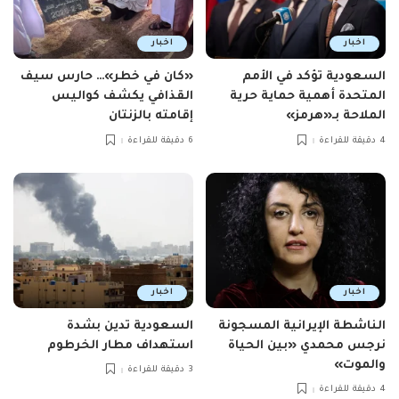
اخبار
اخبار
السعودية تؤكد في الأمم
«كان في خطر»… حارس سيف
المتحدة أهمية حماية حرية
القذافي يكشف كواليس
الملاحة بـ«هرمز»
إقامته بالزنتان
4 دقيقة للقراءة
6 دقيقة للقراءة
اخبار
اخبار
الناشطة الإيرانية المسجونة
السعودية تدين بشدة
نرجس محمدي «بين الحياة
استهداف مطار الخرطوم
والموت»
3 دقيقة للقراءة
4 دقيقة للقراءة