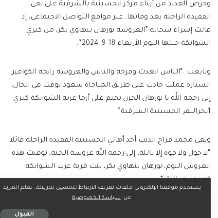
وحرص العديد من أبناء مركز الحسينية بالشرقية على نعي
الفقيدة الراحلة بعد وفاتها، عبر مواقع التواصل الاجتماعي، إذ
قالت إسراء شحاته:”العروسة نورهان بنهاوي بكر، من كبري
الشوابكة حنتها اليوم الأربعاء 18_9_2024″.
وتابعت: “الناس اتغدت وفرحة والناس والعروسة رايحه الكوافير
السيارة عملت حادث على طريق المناجاة سعود توفت في الحال،
إلى رحمة الله يا نورهان الحزن يخيم على أرجا عزبة الشوابكة كبري
1بحرالبقر الحسينية الشرقية”
ونعى محمد فراج الديب أحد أهالي الحسينية الفقيدة الراحلة قائلا:
“لا حول ولا قوه إلا بالله، إلى رحمه الله عروسة الجنة، توفيت هذه
العروس اليوم، نورهان بنهاوي بكر، بنت قرية عرب الشوابكة
كوبري بحر البقر”.
يستخدم موقعنا الإلكتروني ملفات تعريف الارتباط لتحسين تجربتك. تعلم المزيد
عن:
سياسة الخصوصية
وتابع في منشور له: “كان اليوم حنتها وغدًا زفافها، وتوفيت إثر
القبول