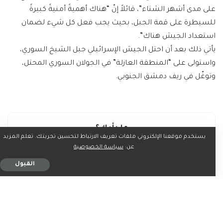
على مدى أشهر الشتاء”، قائلاً إنّ “هناك أهميةً أمنيةً كبيرةً
للسيطرة على قمة الجبل، بحيث يجب فعل كل شيء لضمان
استعداد الجيش هناك”.
يأتي ذلك بعد أن احتل الجيش الإسرائيلي جبل الشيخ السوري،
واستولى على “المنطقة العازلة” في الجولان السوري المحتل،
وتوغّل في ريف دمشق الجنوبي.
ما رأيك؟
يستخدم موقعنا الإلكتروني ملفات تعريف الارتباط لتحسين تجربتك. تعلم المزيد
عن:
سياسة الخصوصية
القبول
0
0
0
0
0
0
0