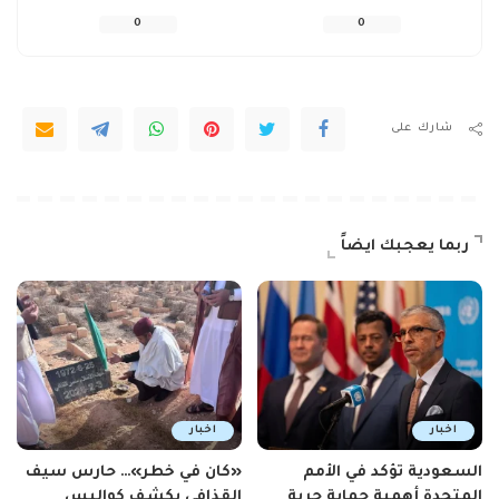
0
0
شارك على
ربما يعجبك ايضاً
اخبار
اخبار
السعودية تؤكد في الأمم
«كان في خطر»… حارس سيف
المتحدة أهمية حماية حرية
القذافي يكشف كواليس