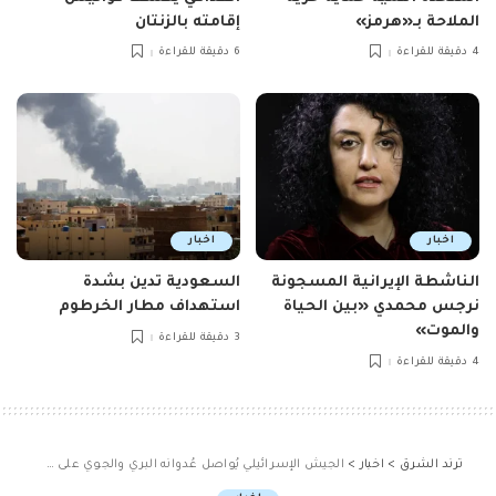
الملاحة بـ«هرمز»
إقامته بالزنتان
4 دقيقة للقراءة
6 دقيقة للقراءة
اخبار
اخبار
الناشطة الإيرانية المسجونة
السعودية تدين بشدة
نرجس محمدي «بين الحياة
استهداف مطار الخرطوم
والموت»
3 دقيقة للقراءة
4 دقيقة للقراءة
ترند الشرق
>
اخبار
>
الجيش الإسرائيلي يُواصل عُدوانه البري والجوي على سوريا ويتوغّل في القنيطرة