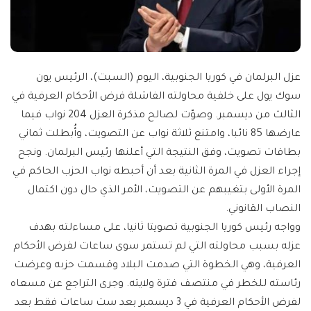
عزل البرلمان في كوريا الجنوبية، اليوم (السبت)، الرئيس يون
سوك يول على خلفية محاولته الفاشلة فرض الأحكام العرفية في
الثالث من ديسمبر. وصوّت لصالح مذكرة العزل 204 نواب فيما
عارضها 85 نائبا، وامتنع ثلاثة نواب عن التصويت، وأُبطلت ثماني
بطاقات تصويت، وفق النتيجة التي أعلنها رئيس البرلمان. ونجح
إجراء العزل في المرة الثانية بعد أن أحبطه نواب الحزب الحاكم في
المرة الأولى بتغيبهم عن التصويت، الأمر الذي حال دون اكتمال
النصاب القانوني.
وواجه رئيس كوريا الجنوبية تصويتا ثانيا، على مساءلته بهدف
عزله بسبب محاولته التي لم تستمر سوى ساعات لفرض الأحكام
العرفية، وهي الخطوة التي صدمت البلاد وقسمت حزبه وعرضت
رئاسته للخطر في منتصف فترة ولايته. وجرى التراجع عن مسعاه
لفرض الأحكام العرفية في 3 ديسمبر بعد ست ساعات فقط بعد