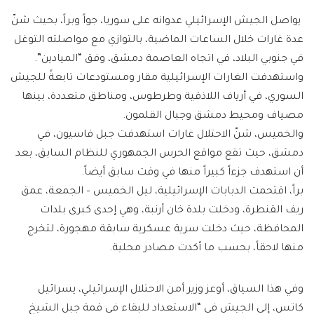
يواصل الجيش الإسرائيلي عدوانه على سوريا، جواً وبراً، بحيث شنّ
عدة غارات خلال الساعات الماضية، بالتوازي مع مواصلته التوغل
في جنوبي البلاد، في اتجاه العاصمة دمشق، وفق “الميادين”.
واستهدفت الغارات الإسرائيلية مقار ومستودعات تابعةً للجيش
السوري، في أرياف اللاذقية وطرطوس، ومناطق متعددة، بينها
مصياف ومحيط دمشق وجبال القلمون.
والخميس، شنّ الاحتلال غارات استهدفت جبل قاسيون، في
دمشق، حيث تقع مواقع الحرس الجمهوري للنظام السابق، بعد
أن استهدف جزءاً كبيراً منها في وقت سابق أيضاً.
براً، اقتحمت الدبابات الإسرائيلية، ليل الخميس – الجمعة، عمق
ريف القنطرة، ودخلت بلدة خان أرنبة، وهي إحدى كبرى بلدات
المحافظة، حيث دخلت سرية عسكرية سابقة مهجورة، لتخرج
منها لاحقاً، بحسب ما أكدت مصادر محلية.
وفي هذا السياق، أوعز وزير أمن الاحتلال الإسرائيلي، يسرائيل
كاتس، إلى الجيش في “الاستعداد للبقاء في قمة جبل الشيخ