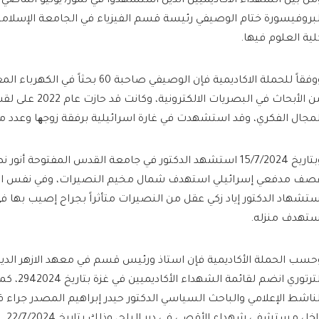
من بين الشهداء الأكاديميين الذين استشهدوا في تموز/ يوليو الماضي ذ
لبروفيسورة ختام الوصيفي رئيسة قسم الفيزياء في الجامعة الإسلامية
لية العلوم فيها.
ووفقاً للحملة الاكاديمية فإن الوصيفي صاحبة 
من الأبحاث في البصريات 
لمجال الفكري، وقد استشهدت في غارة اسرائيلية برفقة زوجھا وعدد من 
وبتاريخ 15/7/2024 استشهد الدكتور في جامعة القدس المفتوحة أن
صف مدفعي إسرائيلي استهدف شمال مخيم النصيرات، وفي نفس اليو
ستشهاد الدكتور إياد زكي عقل من النصيرات متأثراً بجراح إصيب بها
ستهدف منزله.
حسب الحملة الأكاديمية فإن استاذ ورئيس قسم في معهد الازهر الد
الترتوري انضم 
لناشط الإعلامي والباحث السياسي الدكتور حيدر إبراهيم المصدر جراء 
اخل مستشفى شهداء الأقصى في دير البلح، وذلك بتاريخ 22/7/2024.