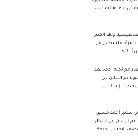
كرت "الحملة" الدكتورة
 في غزة، ونائبة عميد
60 بحثاً في الكهرباء المغناطيسية ولها الكثير
الالكترونية، وكانت قد حازت عام 2022 على لقب امرأة فلسطين في
أبنائها.
ور نصار مع نجله أحمد بعد
م تم الإعلان عن
 في قصف إسرائيلي
يني سمير أحمد حسين
لقائمة الشهداء الأكاديميين في غزة بتاريخ 2942024، كما تم الإعلان عن اغتيال
قصف الاحتلال لخيمة