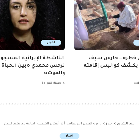
اخبار
ي خطر»… حارس سيف
الناشطة الإيرانية المسجون
 يكشف كواليس إقامته
نرجس محمدي «بين الحياة
والموت»
4 دقيقة للقراءة
ترند الشرق
>
اخبار
>
وزيرة العدل البريطانية: آثار أعمال الشغب الحالية قد تمتد لسن
اخبار