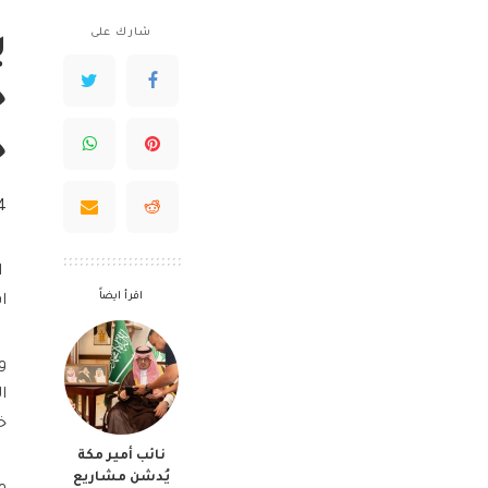
شارك على
ب
ج
خ
11
ا
اقرأ ايضاً
است
و
ا
خا
نائب أمير مكة
يُدشن مشاريع