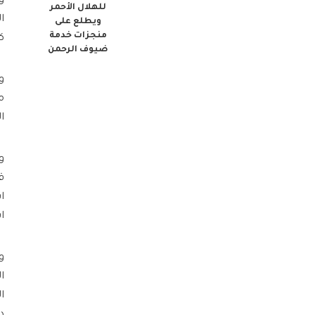
و
للهلال الأحمر
ا
ويطلع على
منجزات خدمة
ك
ضيوف الرحمن
ا
ق
ا
ا
و
ا
د