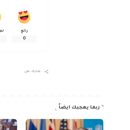
رائع
لم
0
شارك على
ربما يعجبك ايضاً