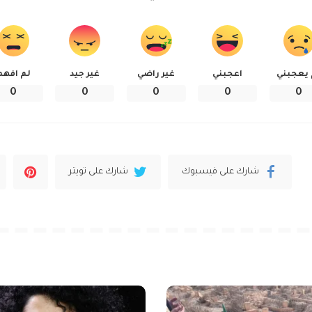
 يعجبني
اعجبني
غير راضي
غير جيد
لم افهم
0
0
0
0
0
شارك على فيسبوك
شارك على تويتر