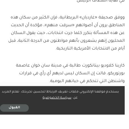
في نهاية المطاف الرئيس.
ووفق صحيفة «غارديان» البريطانية، فإن الكثير من سكان هذه
المناطق يرون أن أصواتهم «سرقت منهم»، مؤكدة أن الحديث
عن هذه المسألة يتكرر كلما جرت انتخابات، حيث يقول السكان
المحليون إنهم يشعرون بأنهم مواطنون من الدرجة الثانية، قبل
أيام من الانتخابات الأمريكية التاريخية.
كارينا كلاوديو بيتانكورت طالبة في مدينة سان خوان عاصمة
بورتوريكو، قالت إن السكان ليس لديهم أي رأي في قرارات
واشنطن التي تتحكم في حياتهم اليومية.
يستخدم موقعنا الإلكتروني ملفات تعريف الارتباط لتحسين تجربتك. تعلم المزيد
وأضافت أن الانتخابات تؤثر علينا لأن الرئيس يقرر ما يجب فعله أو
عن:
سياسة الخصوصية
عدم فعله مع بورتوريكو الآن. ويعد 98% من سكان هذه الأقاليم
القبول
من ذوي البشرة الملونة، وهم يتوقون للمزيد من النفوذ.