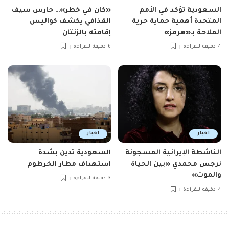
السعودية تؤكد في الأمم
«كان في خطر»… حارس سيف
المتحدة أهمية حماية حرية
القذافي يكشف كواليس
الملاحة بـ«هرمز»
إقامته بالزنتان
4 دقيقة للقراءة
6 دقيقة للقراءة
اخبار
اخبار
الناشطة الإيرانية المسجونة
السعودية تدين بشدة
نرجس محمدي «بين الحياة
استهداف مطار الخرطوم
والموت»
3 دقيقة للقراءة
4 دقيقة للقراءة