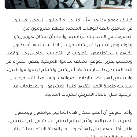
كشف موقع «ذا هيل» أن أكثر من 3.5 مليون شخص يعيشون
في مناطق تابعة للولايات المتحدة لكنهم محرومون من
التصويت في الانتخابات الرئاسية. وأفاد بأن سكان «بورتوريكو
وغوام وجزر فيرجن الأمريكية وجزر ماريانا الشمالية»، أمريكيون
لكنهم لا يستطيعون التصويت في انتخابات الخامس من نوفمبر.
وبحسب تقرير الموقع، تختلف ساموا الأمريكية بعض الشيء عن
هذه المناطق باعتبار سكانها أمريكيين ولكنهم ليسوا مواطنين،
ولا يسمح لهم أيضا بالإدلاء بأصواتهم. ويعد هذا القيد جزءا من
سياسة طويلة الأمد انتقدها كثيرا المشرعون والمنظمات غير
الربحية مثل الاتحاد الأمريكي للحريات المدنية.
وأكد الموقع أن أغلب سكان هذه الأقاليم مواطنون ويدفعون
الضرائب الفيدرالية، وكثير منهم لديهم عائلات في البر الرئيسي،
ولكن أقاليمهم ليس لها أصوات في الهيئة الانتخابية التي تقرر