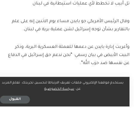
تل أبيب لا تخطط لأي عمليات استيطانية في لبنان
وقال الرئيس الأمريكي جو بايدن مساء يوم الاثنين إنه على علم
بالتقارير بشأن توجه إسرائيل لشن عملية برية في لبنان.
وأعربت إدارة بايدن عن دعمها للعملة العسكرية البرية، وذكر
البيت الأبيض في بيان رسمي: “نحن ندعم حق إسرائيل في الدفاع
عن نفسها ضد حزب الله”.
وأعلن الجيش الإسرائيلي فجر اليوم الثلاثاء، بدء عملية برية
يستخدم موقعنا الإلكتروني ملفات تعريف الارتباط لتحسين تجربتك. تعلم المزيد
مستهدفة ومحددة ضد أهداف لـ “حزب الله” في المنطقة القريبة
عن:
سياسة الخصوصية
من الحدود في جنوب لبنان.
القبول
ما رأيك؟