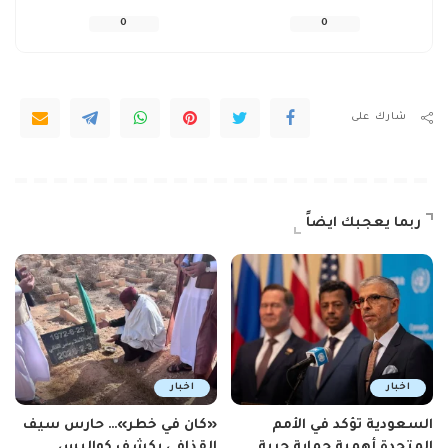
0
0
شارك على
ربما يعجبك ايضاً
اخبار
اخبار
السعودية تؤكد في الأمم
«كان في خطر»… حارس سيف
المتحدة أهمية حماية حرية
القذافي يكشف كواليس