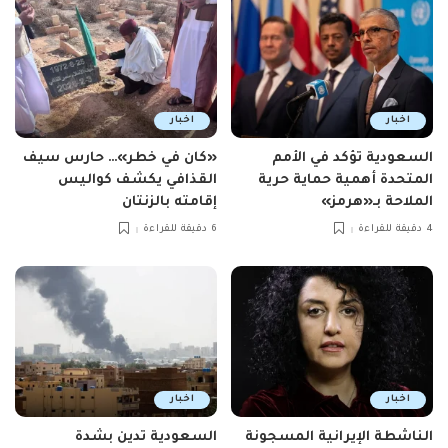
اخبار
اخبار
السعودية تؤكد في الأمم
«كان في خطر»… حارس سيف
المتحدة أهمية حماية حرية
القذافي يكشف كواليس
الملاحة بـ«هرمز»
إقامته بالزنتان
4 دقيقة للقراءة
6 دقيقة للقراءة
اخبار
اخبار
الناشطة الإيرانية المسجونة
السعودية تدين بشدة