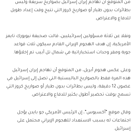
من المتوقع أن تهاجم إيران إسرائيل بصواريخ سريعة وليس
بطائرات بدون طيار أو صواريخ كروز التي تتيح وقت إعداد طويل
للدفاع والاعتراض.
ونقلا عن ثلاثة مسؤولين إسرائيليين، قالت صحيفة نيويورك تايمز
الأمريكية، إن هدف الهجوم الإيراني القادم سيكون ثلاث قواعد
جوية ومقر وحدات استخباراتية في شمال تل أبيب تم إخلاؤها.
وعلى عكس هجوم أبريل، من المتوقع أن تهاجم إيران إسرائيل
هذه المرة فقط بالصواريخ الباليستية التي تصل إلى إسرائيل في
غضون 12 دقيقة، وليس بطائرات بدون طيار أو صواريخ كروز التي
تسمح بوقت تحضير أطول بكثير للدفاع والاعتراض.
وقال موقع “أكسيوس”، إن الرئيس الأمريكي جو بايدن يؤجل
اجتماعات له بسبب الاستعداد للهجوم الإيراني محتمل على
إسرائيل.