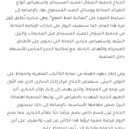
الجناح محمية الشمال للصيد المستدام، واستعراض أنواع
الطرائد المتاحة ووسائل الصيد المسموح بها، بالإضافة إلى
تسليط الضوء على “فعالية لقط الفقع”، وهي مبادرة تُطلق لأول
مرة هذا العام، كما سيتعرف الزوار على خيارات الإقامة المتاحة
في محمية الشمال للصيد المستدام مثل المخيمات والنزل
البيئية، واستعراض ميادين الرماية التي تحتوي على الأطباق
المتحركة والأهداف الثابتة، مع إمكانية الحجز المباشر للأنشطة
داخل المحمية.
وفي إطار جهود الهيئة في حماية الكائنات الفطرية والحفاظ على
التوازن البيئي، سيعرض الجناح مركز إكثار الحبارى، الذي يعد الأول
من نوعه في المملكة، والذي يهدف إلى إكثار طائر الحبارى، أحد
الطيور النادرة المهددة بالانقراض التي توليها المحمية اهتمامًا
كبيرًا ضمن مهامها الأساسية، بالإضافة إلى ذلك سيحتوي
الجناح على قسم خاص يضم عرضًا حيًا لطائر الحبارى، مما يمنح
الزوار فرصة مميزة لرؤية هذا الكائن عن قرب والتعرف على أبرز
برامج الحماية والإكثار التي تُنفذ للحفاظ عليه.