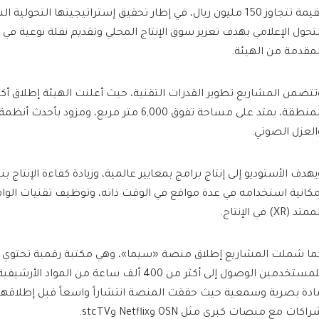
بقيمة تتجاوز 150 مليون ريال، في إطار تحقيق إستراتيجيتها التحول
لتحول الإعلامي بهدف تعزيز سوق الإنتاج المحلي وتقديم نقلة نوعية في 
لمقدمة من الهيئة.
تتضمن المشاريع تطوير القدرات التقنية، حيث أعلنت الهيئة إطلاق أك
المنطقة، يمتد على مساحة تفوق 6,000 متر مربع، ومزود
العزل الصوتي.
متد (XR) في الإنتاج.
ما شملت المشاريع إطلاق منصة «سيما»، وهي مكتبة رقمية تحتوي عل
ادة بصرية وسمعية حيث حققت المنصة انتشاراً واسعاً قبل إطلاقها
اكات مع منصات كبرى مثل OSN وNetflix وstcTV.