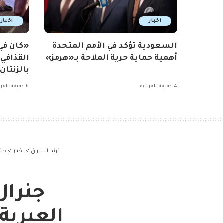
اخبار
اخبار
السعودية تؤكد في الأمم المتحدة
«كان ف
أهمية حماية حرية الملاحة بـ«هرمز»
القذافي
بالزنتان
4 دقيقة للقراءة
6 دقيقة للقراءة
ترند الشرق
>
اخبار
>
جنر
جنرال
العبرية