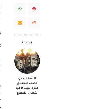
ا
ا
و
اقرأ ايضاً
و
الم
8 شهداء في
قصف الاحتلال
ك
منزلا ببيت لاهيا
شمال القطاع
م
شر