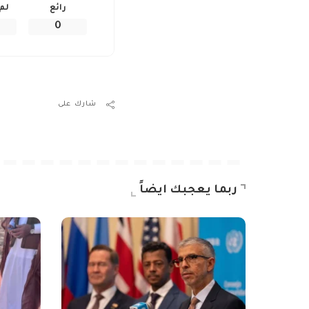
رائع
لم
0
شارك على
ربما يعجبك ايضاً