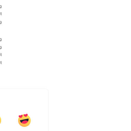
و
ا
و
و
و
ا
ا