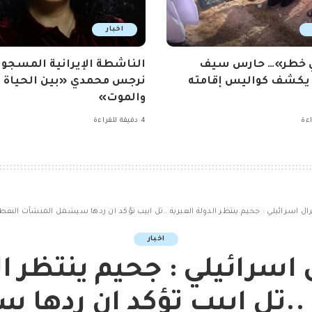
اخبار
ي خطر»… حارس سيف
الناشطة الإيرانية المسجون
 يكشف كواليس إقامته
نرجس محمدي «بين الحياة
والموت»
4 دقيقة للقراءة
ال اسرائيلي : جحيم ينتظر الدولة العبرية ..تل ابيب تؤكد ان ردها سيشمل المنشآت النفطيّ
اخبار
 اسرائيلي : جحيم ينتظر ال
 ..تل ابيب تؤكد ان ردها