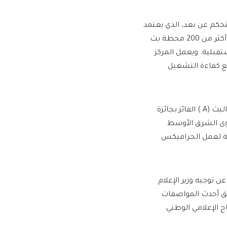
تحكم عن بعد، الذي يعتمد
على تقنيات إنترنت الأشياء (IoT) والذكاء الاصطناعي، ويتيح التحكم في أكثر من 200 محطة بث
وقع حسب الحاجة المستقبلية. ويعمل المركز
فع كفاءة التشغيل
واستكملت الهيئة حزمة تدشين المشاريع بالإعلان عن تدشين أستوديو البث (A ) الفائز بجائزة
مستوى الشرق الأوسط
مة لعمل الجرافيكس
ن توجيه وزير الإعلام
فق أحدث المواصفات
ج الإعلامي الوطني.