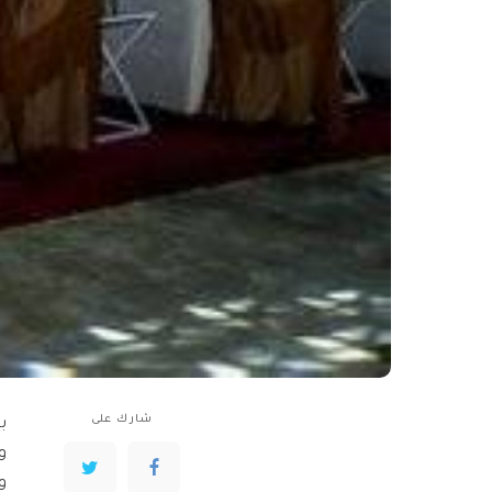
شارك على
ب
و
و