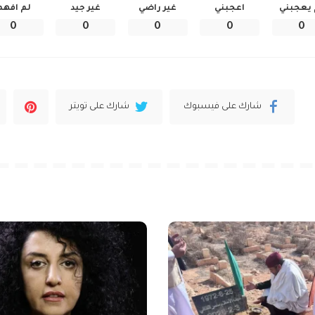
 يعجبني
اعجبني
غير راضي
غير جيد
لم افهم
0
0
0
0
0
شارك على فيسبوك
شارك على تويتر