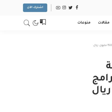
اشترك الآن
0
مقالات
منوعات
ة
امج