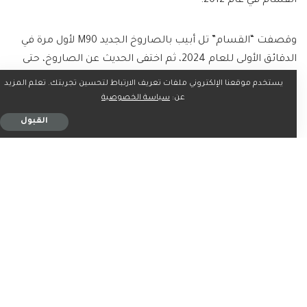
القسام في عام 2012.
وقصفت “القسام” تل أبيب بالصاروخ الجديد M90 لأول مرة في
الدقائق الأولى للعام 2024، ثم اختفى الحديث عن الصاروخ، حتى
شهر أغسطس الجاري، حيث استخدمته القسام في قصف تل
يستخدم موقعنا الإلكتروني ملفات تعريف الارتباط لتحسين تجربتك. تعلم المزيد
أبيب مجددا، في يومي 13 و25 أغسطس.
عن:
سياسة الخصوصية
القبول
وتمتلك “كتائب القسام” ترسانة من الصواريخ أغلبها محلي
الصنع لكن لا يوجد أرقام أو بيانات رسمية حول عددها.
ووسط الحرب والتواجد العسكري الإسرائيلي المكثف داخل قطاع
غزة، تسعى فصائل المقاومة لإثبات قدرتها على إطلاق الصواريخ،
والتشكيك في السيطرة العملياتية للجيش الإسرائيلي في غزة.
وأعلنت القسام، مساء الأحد، 25 أغسطس 2024، أنها قصفت
تل أبيب “ردا على المجازر الصهيونية بحق المدنيين والتهجير