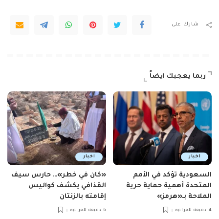
شارك على
ربما يعجبك ايضاً
اخبار
اخبار
السعودية تؤكد في الأمم
«كان في خطر»… حارس سيف
المتحدة أهمية حماية حرية
القذافي يكشف كواليس
الملاحة بـ«هرمز»
إقامته بالزنتان
4 دقيقة للقراءة
6 دقيقة للقراءة