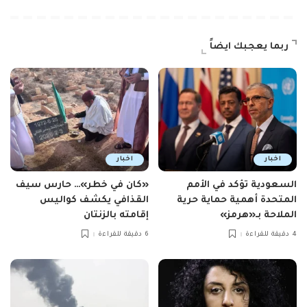
ربما يعجبك ايضاً
اخبار
اخبار
السعودية تؤكد في الأمم
«كان في خطر»… حارس سيف
المتحدة أهمية حماية حرية
القذافي يكشف كواليس
الملاحة بـ«هرمز»
إقامته بالزنتان
4 دقيقة للقراءة
6 دقيقة للقراءة