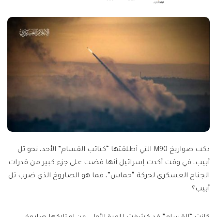
Posted
by
دكت صواريخ M90 التي أطلقتها “كتائب القسام” الأحد، نحو تل
أبيب، في وقت أكدت إسرائيل أنها قضت على جزء كبير من قدرات
الجناح العسكري لحركة “حماس”، فما هو الصاروخ الذي ضرب تل
أبيب؟