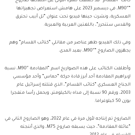
كانت “القسام” قد كشفت للمرة الأولى عن امتلاكها صاروخ
“M90″، في ديسمبر 2023 على هامش استعراض تجهيزاتها
العسكرية، ونشرت حينها فيديو تحت عنوان “تل أبيب تحترق
والقدس ستتحرر”، باللغتين العربية والعبرية.
وفي ذلك الفيديو ظهر عناصر من مقاتلي “كتائب القسام” وهم
يجهَزون الصاروخ “M90″، بعيد المدى.
وأطلقت الكتائب على هذه الصواريخ اسم “المقادمة M90″، نسبة
لإبراهيم المقادمة أحد أبرز قادة حركة “حماس” وأحد مؤسسي
الجناح العسكري “كتائب القسام”، الذي قتلته إسرائيل عام
2003، ورقم 90 نسبة إلى مداه بالكيلومتر، ويحمل رأسا متفجرا
بوزن 50 كيلوغراما.
الصاروخ تم إنتاجه لأول مرة في عام 2022، وهو الصاروخ الثاني في
“عائلة المقادمة”، حيث يسبقه صاروخ M75، والذي أنتجته