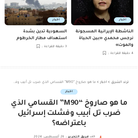
اخبار
اخبار
الناشطة الإيرانية المسجونة
السعودية تدين بشدة
نرجس محمدي «بين الحياة
استهداف مطار الخرطوم
والموت»
3 دقيقة للقراءة
4 دقيقة للقراءة
ترند الشرق
>
اخبار
>
ما هو صاروخ “M90” القسامي الذي ضرب تل أبيب وفشلت إسرائيل باعتراضه؟
اخبار
ما هو صاروخ “M90” القسامي الذي
ضرب تل أبيب وفشلت إسرائيل
باعتراضه؟
كتب
فريق التحرير
26 أغسطس، 2024