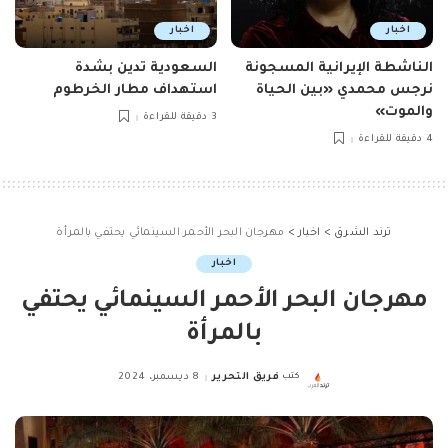
اخبار
اخبار
الناشطة الإيرانية المسجونة
السعودية تدين بشدة
نرجس محمدي «بين الحياة
استهداف مطار الخرطوم
والموت»
3 دقيقة للقراءة
4 دقيقة للقراءة
ترند الشرق
>
اخبار
>
مهرجان البحر الأحمر السينمائي يحتفي بالمرأة
اخبار
مهرجان البحر الأحمر السينمائي يحتفي
بالمرأة
كتب
فريق التحرير
8 ديسمبر، 2024
Posted
by