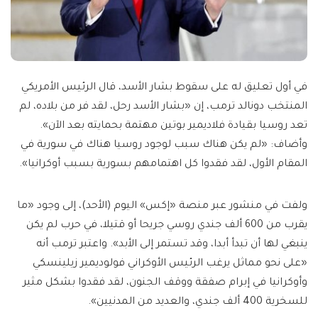
في أول تعليق له على سقوط بشار الأسد، قال الرئيس الأمريكي
المنتخب دونالد ترمب، إن «بشار الأسد رحل، لقد فر من بلاده، لم
تعد روسيا بقيادة فلاديمير بوتين مهتمة بحمايته بعد الآن».
وأضاف: «لم يكن هناك سبب لوجود روسيا هناك في سورية في
المقام الأول، لقد فقدوا كل اهتمامهم بسورية بسبب أوكرانيا».
ولفت في منشور عبر منصة «إكس» اليوم (الأحد)، إلى وجود «ما
يقرب من 600 ألف جندي روسي جريحا أو قتيلا، في حرب لم يكن
ينبغي لها أن تبدأ أبدا، وقد تستمر إلى الأبد». واعتبر ترمب أنه
«على نحو مماثل يرغب الرئيس الأوكراني فولوديمير زيلينسكي
وأوكرانيا في إبرام صفقة ووقف الجنون، لقد فقدوا بشكل مثير
للسخرية 400 ألف جندي، والعديد من المدنيين».