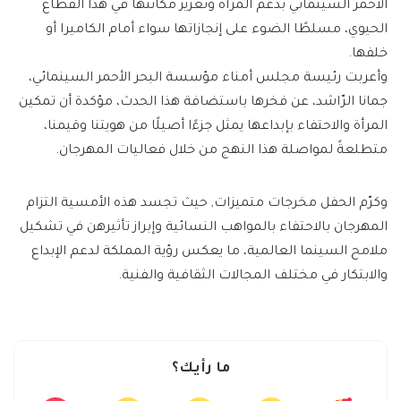
الأحمر السينمائي بدعم المرأة وتعزيز مكانتها في هذا القطاع
الحيوي، مسلطًا الضوء على إنجازاتها سواء أمام الكاميرا أو
خلفها.
وأعربت رئيسة مجلس أمناء مؤسسة البحر الأحمر السينمائي،
جمانا الرّاشد، عن فخرها باستضافة هذا الحدث، مؤكدة أن تمكين
المرأة والاحتفاء بإبداعها يمثل جزءًا أصيلًا من هويتنا وقيمنا،
متطلعةً لمواصلة هذا النهج من خلال فعاليات المهرجان.
وكرّم الحفل مخرجات متميزات, حيث تجسد هذه الأمسية التزام
المهرجان بالاحتفاء بالمواهب النسائية وإبراز تأثيرهن في تشكيل
ملامح السينما العالمية، ما يعكس رؤية المملكة لدعم الإبداع
والابتكار في مختلف المجالات الثقافية والفنية.
ما رأيك؟