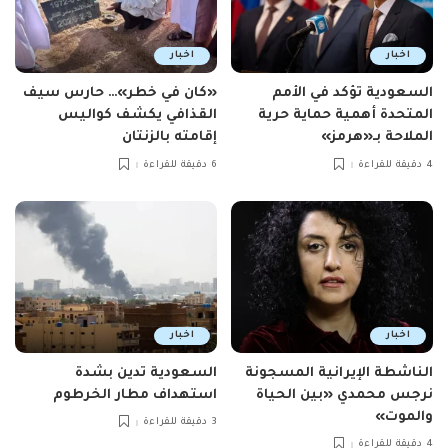
اخبار
اخبار
السعودية تؤكد في الأمم
«كان في خطر»… حارس سيف
المتحدة أهمية حماية حرية
القذافي يكشف كواليس
الملاحة بـ«هرمز»
إقامته بالزنتان
4 دقيقة للقراءة
6 دقيقة للقراءة
اخبار
اخبار
الناشطة الإيرانية المسجونة
السعودية تدين بشدة
نرجس محمدي «بين الحياة
استهداف مطار الخرطوم
والموت»
3 دقيقة للقراءة
4 دقيقة للقراءة