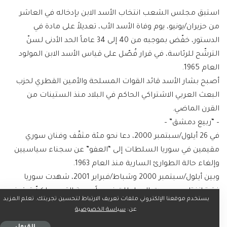
استبق مجلس الشعب انتخاب الأسد الابن بإدخاله في العاشر
من حزيران/يونيو، يوم وفاة الأسد الأب، تعديلاً على مادة في
الدستور، خفّض بموجبه من 40 إلى 34 عاماً الحد الأدنى لسنّ
الترشّح للرئاسة، في قرار فُصّل على قياس الأسد الابن المولود
العام 1965.
أصبح بشار الأسد قائد القوات المسلحة والأمين القطري لحزب
البعث العربي الاشتراكي الحاكم في البلاد منذ الستينات من
القرن الماضي.
– “ربيع دمشق” –
في 26 أيلول/سبتمبر 2000، دعا نحو مئة مثقّف وفنان سوري
مقيمين في سوريا السلطات إلى “العفو” عن سجناء سياسيين
وإلغاء حالة الطوارئ السارية منذ العام 1963.
وبين أيلول/سبتمبر 2000 وشباط/فبراير 2001، شهدت سوريا
فترة انفتاح وسمحت السلطات نسبياً بحرية التعبير. لكنّ توقيف
يستخدم موقعنا الإلكتروني ملفات تعريف الارتباط لتحسين تجربتك. تعلم المزيد
عشرة معارضين صيف 2001 وضع حداً لما عُرف وقتها بـ”ربيع
عن:
سياسة الخصوصية
دمشق” القصير الأمد.