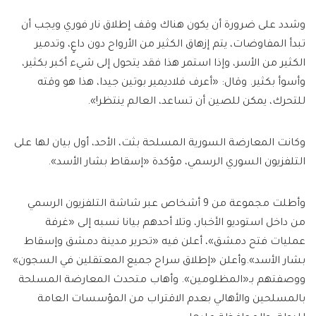
وشدد على ضرورة أن يكون هناك وقف إطلاق نار فوري ويجب أن
تبدأ المفاوضات، يتم إزهاق الكثير من الأرواح دون داعٍ، وتدمير
الكثير من الأسر، وإذا استمر هذا فقد يتحول إلى شيء أكبر بكثير،
وأسوأ بكثير. وقال: «أعرف فلاديمير بوتين جيدا، هذا هو وقته
للتحرك، يمكن للصين أن تساعد، العالم ينتظر!».
وكانت المعارضة السورية المسلحة بثت، الأحد، أول بيان لها على
التلفزيون السوري الرسمي، مؤكدة «إسقاط بشار الأسد».
وأطلت مجموعة من 9 أشخاص عبر شاشة التلفزيون الرسمي
من داخل استوديو الأخبار، وتلا أحدهم بيانا نسبه إلى «غرفة
عمليات فتح دمشق»، أعلن فيه «تحرير مدينة دمشق وإسقاط
بشار الأسد».وأعلن «إطلاق سراح جميع المعتقلين في السجون»
ووصفتهم بـ«المظلومين». وأهاب متحدث المعارضة المسلحة
بالمسلحين والأهالي بعدم الاقتراب من المؤسسات العامة