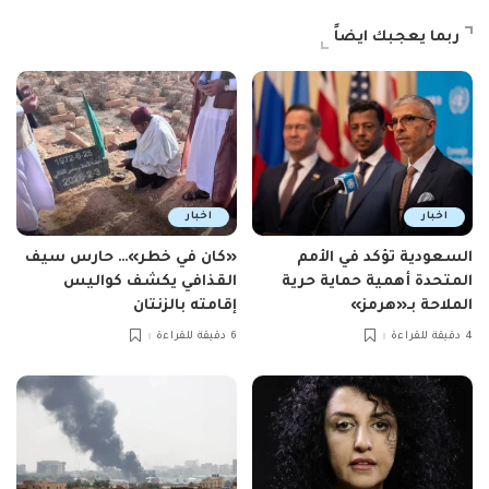
ربما يعجبك ايضاً
اخبار
اخبار
السعودية تؤكد في الأمم
«كان في خطر»… حارس سيف
المتحدة أهمية حماية حرية
القذافي يكشف كواليس
الملاحة بـ«هرمز»
إقامته بالزنتان
4 دقيقة للقراءة
6 دقيقة للقراءة