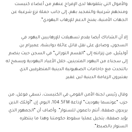
والأموال التي يتلقونها لدى الإفراج عنهم من أعضاء كنيست
ومنحهم شرعية والتمجيد بهم، إلى جانب حملة نزع شرعية عن
الجهات الأمنية، يمنح الدعم للإرهاب اليهودي”.
إلا أن الشاباك أيضا يقدم تسهيلات للإرهابيين اليهود في
السجون، وصادق على نقل قاتل عائلة دوابشة، عميرام بن
أوليئيل، من زنزانته إلى “القسم التوراتي” في السجن حيث ينضم
إلى سجناء من اليهود المتدينين، خلال الأعياد اليهودية ويسمح له
بالتحدث مع حاخامات الصهيونية الدينية المتطرفين الذي
يعتبرون الزعامة الدينية لبن غفير.
وقال رئيس لجنة الأمن القومي في الكنيست، تسفي فوغل، من
حزب “عوتسما يهوديت” لإذاعة 104.5FM، اليوم، إن “أولئك الذين
يريدون صفقة، أنتم داعمون للسنوار”. وأضاف أن “الجمهور الذي
يؤيد صفقة، يتخيل عمليا سقوط حكومتنا وهذا ما ينتظره
السنوار بالضبط”.