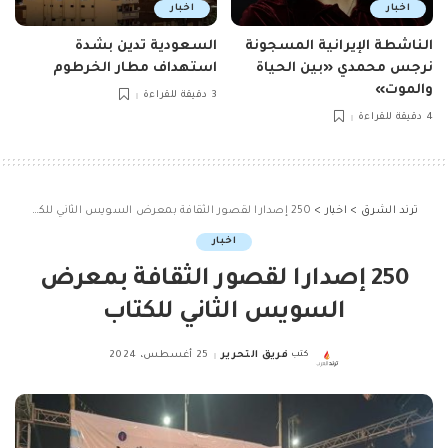
اخبار
اخبار
الناشطة الإيرانية المسجونة
السعودية تدين بشدة
نرجس محمدي «بين الحياة
استهداف مطار الخرطوم
والموت»
3 دقيقة للقراءة
4 دقيقة للقراءة
ترند الشرق
>
اخبار
>
250 إصدارا لقصور الثقافة بمعرض السويس الثاني للكتاب
اخبار
250 إصدارا لقصور الثقافة بمعرض
السويس الثاني للكتاب
كتب
فريق التحرير
25 أغسطس، 2024
Posted
by