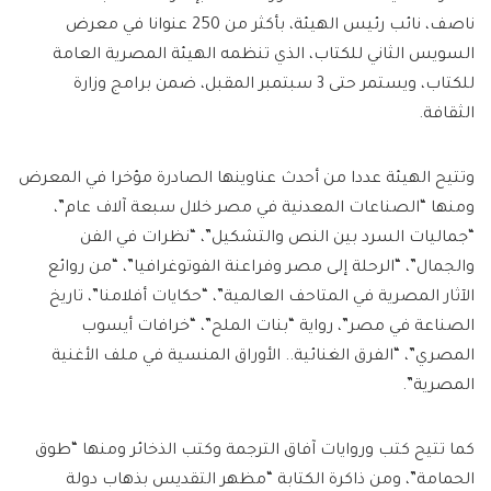
ناصف، نائب رئيس الهيئة، بأكثر من 250 عنوانا في معرض
السويس الثاني للكتاب، الذي تنظمه الهيئة المصرية العامة
للكتاب، ويستمر حتى 3 سبتمبر المقبل، ضمن برامج وزارة
الثقافة.
وتتيح الهيئة عددا من أحدث عناوينها الصادرة مؤخرا في المعرض
ومنها “الصناعات المعدنية في مصر خلال سبعة آلاف عام”،
“جماليات السرد بين النص والتشكيل”، “نظرات في الفن
والجمال”، “الرحلة إلى مصر وفراعنة الفوتوغرافيا”، “من روائع
الآثار المصرية في المتاحف العالمية”، “حكايات أفلامنا”، تاريخ
الصناعة في مصر”، رواية “بنات الملح”، “خرافات أيسوب
المصري”، “الفرق الغنائية.. الأوراق المنسية في ملف الأغنية
المصرية”.
كما تتيح كتب وروايات آفاق الترجمة وكتب الذخائر ومنها “طوق
الحمامة”، ومن ذاكرة الكتابة “مظهر التقديس بذهاب دولة