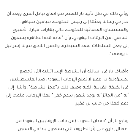
ويأتي ذلك في ظل تأييد بار للتقدم نحو اتفاق تبادل أسرى وبعد أن
حذر في رسالة بعثها إلى رئيس الحكومة، بنيامين نتنياهو،
والمستشارة القضائية للحكومة، غالي بهاراف ميارا، الأسبوع
الماضي، من الإرهاب اليهودي، وأن “قادة هذه الظاهرة يسعون
إلى جعل السلطات تفقد السيطرة، والضرر اللاحق بدولة إسرائيل
لا يوصف”.
وأضاف بار في رسالته أن الشرطة الإسرائيلية التي تخضع
لمسؤولية بن غفير لا تمنع الإرهاب اليهودي ضد الفلسطينيين
في الضفة الغربية، لكنه وصف ذلك بـ”عجز الشرطة”، وأشار إلى
أنه “من الجائز أنه يوجد شعور بدعم خفي” لهذا الإرهاب، ملمحا إلى
دعم كهذا من جانب بن غفير.
وتابع بار أن “فقدان التخوف (من جانب الإرهابيين اليهود) من
اعتقال إداري على إثر الظروف التي يتمتعون بها في السجن