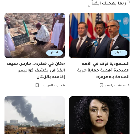
ربما يعجبك ايضاً
اخبار
اخبار
السعودية تؤكد في الأمم
«كان في خطر»… حارس سيف
المتحدة أهمية حماية حرية
القذافي يكشف كواليس
الملاحة بـ«هرمز»
إقامته بالزنتان
4 دقيقة للقراءة
6 دقيقة للقراءة