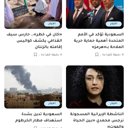
اخبار
اخبار
السعودية تؤكد في الأمم
«كان في خطر»… حارس سيف
المتحدة أهمية حماية حرية
القذافي يكشف كواليس
الملاحة بـ«هرمز»
إقامته بالزنتان
4 دقيقة للقراءة
6 دقيقة للقراءة
اخبار
اخبار
الناشطة الإيرانية المسجونة
السعودية تدين بشدة
نرجس محمدي «بين الحياة
استهداف مطار الخرطوم
والموت»