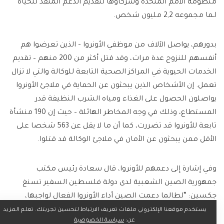
منظومة الأمم المتحدة وشركاؤها لتقديم الدعم المنقذ للحياة
لـما مجموعه 2,2 مليون شخص.
بدورهم، يواصل الآلاف من موظفي الأونروا – الذين تعرضوا هم
أنفسهم للنزوح عدة مرات، وقد قتل أكثر من 200 منهم – تقديم
الخدمات الحيوية في المراكز الصحية التابعة للوكالة والتي لا تزال
تعمل. إن الأشخاص الذين يبحثون عن الحماية في ملاجئ الأونروا
يواصلون الحصول على الغذاء ومياه الشرب النظيفة قدر
المستطاع، وذلك في وجه المخاطر الهائلة – حيث إن 190 منشأة
تابعة للأونروا قد تضررت، كما أن ما لا يقل عن 563 شخصا على
الأقل ممن يبحثون عن الأمان في ملاجئ الوكالة قد قتلوا.
وفي إشارة إلى دعمهم للأونروا، قال سعادة رئيس مكتب
جمهورية الصين الشعبية لدى دولة فلسطين السفير تسنغ
جكسين: “لطالما دعمت الصين أداء الأونروا الفعال لواجبها،
ودعت المجتمع الدولي إلى دعم عمل الوكالة. وبعد اندلاع النزاع في
يستخدم موقعنا الإلكتروني ملفات تعريف الارتباط لتحسين تجربتك. تعلم المزيد
عن:
سياسة الخصوصية
غزة في العام الماضي، قدمت الصين مساعدة نقدية طارئة