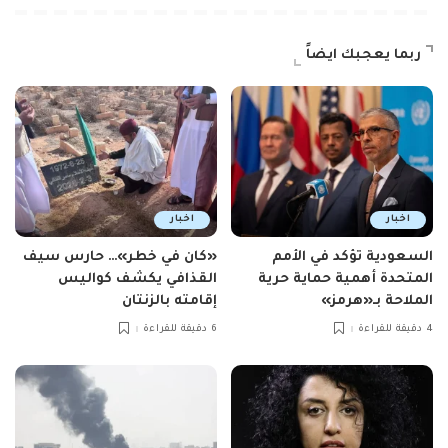
ربما يعجبك ايضاً
اخبار
اخبار
السعودية تؤكد في الأمم
«كان في خطر»… حارس سيف
المتحدة أهمية حماية حرية
القذافي يكشف كواليس
الملاحة بـ«هرمز»
إقامته بالزنتان
4 دقيقة للقراءة
6 دقيقة للقراءة