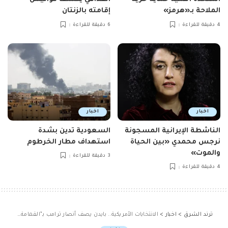
الملاحة بـ«هرمز»
إقامته بالزنتان
4 دقيقة للقراءة
6 دقيقة للقراءة
اخبار
اخبار
الناشطة الإيرانية المسجونة
السعودية تدين بشدة
نرجس محمدي «بين الحياة
استهداف مطار الخرطوم
والموت»
3 دقيقة للقراءة
4 دقيقة للقراءة
ترند الشرق
>
اخبار
>
الانتخابات الأمريكية.. بايدن يصف أنصار ترامب بـ”القمامة” وها