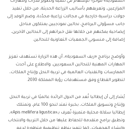
السعودية» مؤخرًا؛ للإسهام في تنمية وتطوير قدرات ومهارات
المزارعين، وتعريفهم بأساليب الزراعة الحديثة، من خلال تنفيذ
جولات دراسية خارجية في مجالات زراعية محدّدة، وضم الوفد إلى
جانب مسؤولي البرنامج، نحالين نموذجيين يمتلكون مناحل
إيضاحية يمكنهم من خلالها نقل خبراتهم إلى النحالين الآخرين،
إضافة إلى منسوبي الجمعيات التعاونية للنحالين.
وأوضح برنامج «ريف السعودية»، أن هذه الزيارة تستهدف تعزيز
المهارات المهنية للنحالين السعوديين، والاطلاع على أحدث
الممارسات والتقنيات العالمية في تربية النحل وإنتاج الملكات،
لتطوير القطاع وفق مستهدفات رؤية المملكة 2030.
يُشار إلى أن إيطاليا تُعد من الدول الرائدة عالميًا في تربية النحل
وإنتاج وتسويق الملكات، بخبرة تمتد لنحو 100 عام، وتمتلك
إيطاليا سلالة محلية متميزة تُعرف بـ«Apis mellifera ligustica»،
وتطبق برامج متقدمة للحفاظ عليها من خلال التربية والانتخاب
وإنشاء المحميات، كما تتميز بنظم تنظيمية متطورة لدعم