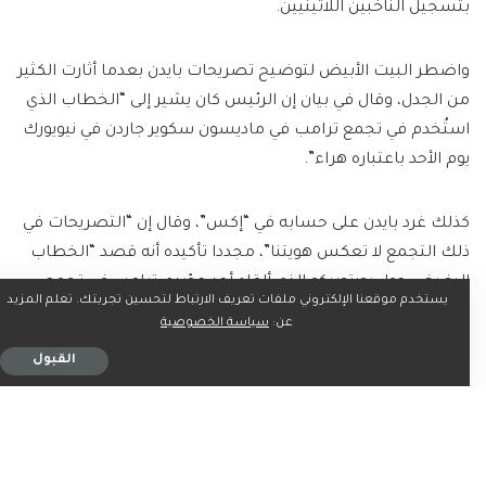
بتسجيل الناخبين اللاتينيين.
واضطر البيت الأبيض لتوضيح تصريحات بايدن بعدما أثارت الكثير
من الجدل، وقال في بيان إن الرئيس كان يشير إلى “الخطاب الذي
استُخدم في تجمع ترامب في ماديسون سكوير جاردن في نيويورك
يوم الأحد باعتباره هراء”.
كذلك غرد بايدن على حسابه في “إكس”، وقال إن “التصريحات في
ذلك التجمع لا تعكس هويتنا”، مجددا تأكيده أنه قصد “الخطاب
البغيض حول بورتوريكو الذي ألقاه أحد مؤيدي ترامب في تجمع
يستخدم موقعنا الإلكتروني ملفات تعريف الارتباط لتحسين تجربتك. تعلم المزيد
ماديسون سكوير جاردن باعتباره قمامة”.
عن:
سياسة الخصوصية
القبول
وحاولت نائبة الرئيس الأمريكي كامالا هاريس المرشحة
الديمقراطية في انتخابات الرئاسة أن تنأى بنفسها عن التصريح
الأخير للرئيس جو بايدن، الذي شبّه أنصار المرشح الجمهوري
دونالد ترامب بالقمامة، وأكدت على أهمية الوحدة بين الأمريكيين.