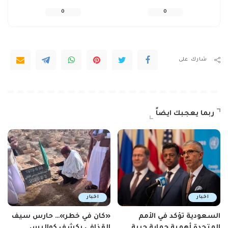
0
0
شارك على
ربما يعجبك ايضاً
اخبار
اخبار
السعودية تؤكد في الأمم
«كان في خطر»… حارس سيف
المتحدة أهمية حماية حرية
القذافي يكشف كواليس