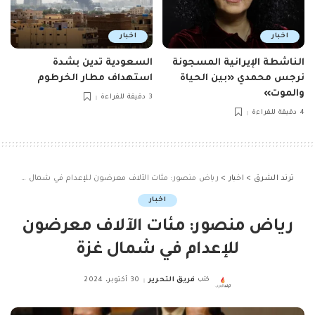
اخبار
اخبار
الناشطة الإيرانية المسجونة
السعودية تدين بشدة
نرجس محمدي «بين الحياة
استهداف مطار الخرطوم
والموت»
3 دقيقة للقراءة
4 دقيقة للقراءة
ترند الشرق
>
اخبار
>
رياض منصور: مئات الآلاف معرضون للإعدام في شمال غزة
اخبار
رياض منصور: مئات الآلاف معرضون
للإعدام في شمال غزة
كتب
فريق التحرير
30 أكتوبر، 2024
Posted
by