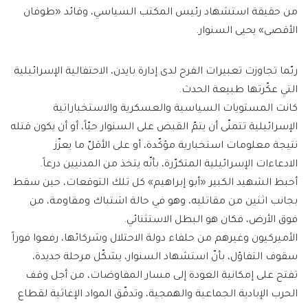
من حقيقة استشهاد رئيس المكتب السياسي، وقائد «طوفان
الأقصى» يحيى السنوار.
ربّما تجاوزت تعبيرات الفرح لدى إدارة بايدن، الاحتفالية الإسرائيلية
التي عكّرتها طبيعة الحدث.
كانت المستويات السياسية والعسكرية والاستخباراتية
الإسرائيلية تتمنّى أن يتمّ القبض على السنوار حيّاً، أو أن يكون قتله
نتيجة معلومات استخبارية مؤكّدة، أو على الأقلّ ما يعزّز
الادعاءات الإسرائيلية المتكرّرة، بأنّه يتخذ من المدنيين درعاً.
أحبط الشهيد الكبير «أبو إبراهيم» كل تلك التوقعات، حين سقط
بجانب اثنين من مقاتليه، وهو في حالة اشتباك ومقاومة، من
فوق الأرض، فكان هو البطل الاستثنائي.
الأميركيون وغيرهم من حلفاء دولة الاحتلال وشركائها، رفعوا فوراً
سقوف التفاؤل، بأنّ استشهاد السنوار، يشكّل مرحلة جديدة،
تفتح على إمكانية العودة إلى مسار المفاوضات، من أجل وقف
الحرب الإبادية الجماعية والهمجية، وتدفّق المواد الإغاثية لقطاع