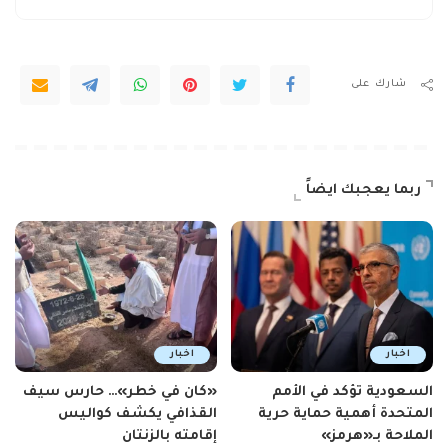
شارك على
ربما يعجبك ايضاً
اخبار
اخبار
السعودية تؤكد في الأمم
«كان في خطر»… حارس سيف
المتحدة أهمية حماية حرية
القذافي يكشف كواليس
الملاحة بـ«هرمز»
إقامته بالزنتان