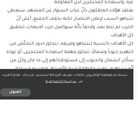
غزة، واستعادة المحتجزين لدى المقاومة.
يعتقد هؤلاء المطبّلون بأنّ غياب السنوار عن المشهد، سيعطي
نتنياهو السبب لإعلان الانتصار، لكنه بخلاف الجميع، أعلن أنّ
الحرب لم تنتهِ بعد، ولاحقاً بأنّه سيواصل حرب الانبعاث، لتحقيق
كل الأهداف.
كل الأهداف بالنسبة لنتنياهو وفريقه، تتجاوز حدود التخلّص من
التهديد جنوباً وشمالاً، تتجاوز مهمة استعادة المحتجزين، أو عودة
سكّان الشمال والجنوب إلى مستوطناتهم إلى ما قال وكرّر من
أنّه يستهدف تغيير خارطة الشرق الأوسط، وتوسيع مساحة
يستخدم موقعنا الإلكتروني ملفات تعريف الارتباط لتحسين تجربتك. تعلم المزيد
دولته.
عن:
سياسة الخصوصية
إن كان من موقع التفاؤل بإمكانية تغيير مسارات الحرب الإبادية،
القبول
أو تواطؤاً مع نتنياهو وفريقه، سارع بايدن بالإعلان عن عزمه إرسال
وزير خارجيته أنتوني بلينكن إلى المنطقة مطلع هذا الأسبوع،
وممثّله الخاص آموس هوكشتاين إلى لبنان.
هذا التحرّك، في أقلّ التقديرات يعطي دولة الاحتلال المزيد من
الوقت لمواصلة حربها الدموية، من خلال استنزاف الوقت، في
مفاوضات عبثية تماماً كما فعل بايدن حين أعطى نتنياهو فرصة