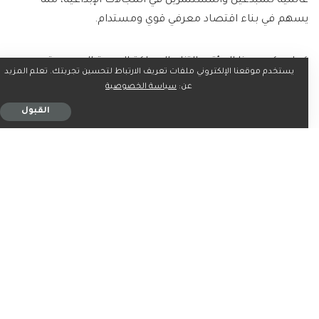
عالمية للمبدعين والمستثمرين في المجالات الإبداعية، مما
يسهم في بناء اقتصاد معرفي قوي ومستدام.
كما يعكس هذا المؤتمر التزام المملكة العربية السعودية بدعم
يستخدم موقعنا الإلكتروني ملفات تعريف الارتباط لتحسين تجربتك. تعلم المزيد
حماية حقوق الملكية الفكرية، بما يعود بالنفع على الأفراد
عن:
سياسة الخصوصية
والمؤسسات، ويسهم في تحقيق أهداف التنمية المستدامة
القبول
عالميًا.
ما رأيك؟
0
0
0
0
0
0
0