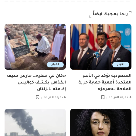
ربما يعجبك ايضاً
اخبار
اخبار
السعودية تؤكد في الأمم
«كان في خطر»… حارس سيف
المتحدة أهمية حماية حرية
القذافي يكشف كواليس
الملاحة بـ«هرمز»
إقامته بالزنتان
4 دقيقة للقراءة
6 دقيقة للقراءة