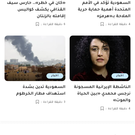
السعودية تؤكد في الأمم
«كان في خطر»… حارس سيف
المتحدة أهمية حماية حرية
القذافي يكشف كواليس
الملاحة بـ«هرمز»
إقامته بالزنتان
4 دقيقة للقراءة
6 دقيقة للقراءة
اخبار
اخبار
الناشطة الإيرانية المسجونة
السعودية تدين بشدة
نرجس محمدي «بين الحياة
استهداف مطار الخرطوم
والموت»
3 دقيقة للقراءة
4 دقيقة للقراءة