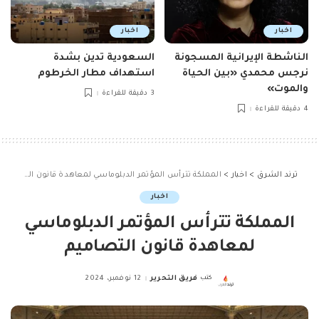
اخبار
اخبار
الناشطة الإيرانية المسجونة
السعودية تدين بشدة
نرجس محمدي «بين الحياة
استهداف مطار الخرطوم
والموت»
3 دقيقة للقراءة
4 دقيقة للقراءة
ترند الشرق
>
اخبار
>
المملكة تترأس المؤتمر الدبلوماسي لمعاهدة قانون التصاميم
اخبار
المملكة تترأس المؤتمر الدبلوماسي
لمعاهدة قانون التصاميم
كتب
فريق التحرير
12 نوفمبر، 2024
Posted
by