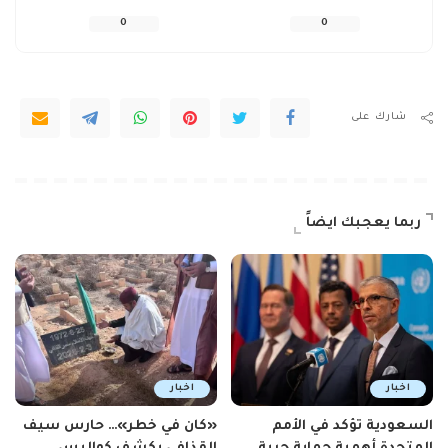
0
0
شارك على
ربما يعجبك ايضاً
اخبار
اخبار
السعودية تؤكد في الأمم
«كان في خطر»… حارس سيف