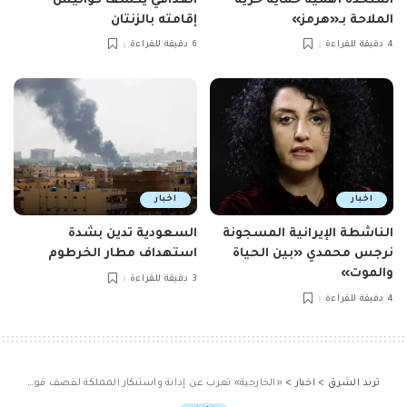
المتحدة أهمية حماية حرية
القذافي يكشف كواليس
الملاحة بـ«هرمز»
إقامته بالزنتان
4 دقيقة للقراءة
6 دقيقة للقراءة
اخبار
اخبار
الناشطة الإيرانية المسجونة
السعودية تدين بشدة
نرجس محمدي «بين الحياة
استهداف مطار الخرطوم
والموت»
3 دقيقة للقراءة
4 دقيقة للقراءة
ترند الشرق
>
اخبار
>
«الخارجية» تعرب عن إدانة واستنكار المملكة لقصف قوات الاحتلال الإسرائيلية لمخيم النصيرات وسط قطاع غزة