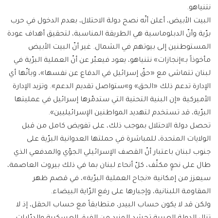
نتنياهو.
البيت الأبيض، أعلن أنّه نصح دولة الاحتلال، بعدم الدخول في حرب
برّية وأنّ الدبلوماسية هي الطريقة المناسبة، لتحقيق أهداف عودة
المستوطنين إلى بيوتهم في الشمال. غير أنّ البيت الأبيض
مأخوذاً بـ»إنجازات» نتنياهو، يعود فيعبّر عن أنّ العملية البرّية في
لبنان تتماشى مع «حقّ إسرائيل في الدفاع عن نفسها»، وبأنّها أي
الإدارة تدعم ذلك «الحق» و»ستواصل تقديم الدعم». وتزيد الإدارة
الأميركية «إن البنية التحتية التي ستدمّرها إسرائيل في عمليتها
البرّية، قد تستخدم لتهديد المواطنين الإسرائيليين».
تحصل دولة الاحتلال بموجب ذلك، على تفويض كامل من قبل
الولايات المتحدة، للمباشرة في حملتها العدوانية البرّية على
جنوب لبنان باعتبار أنّ القصف الإسرائيلي الجوّي والمدفعي الذي
طال على نحوٍ مكثّف، كلّ أنحاء لبنان بما في ذلك بيروت العاصمة،
سيعزز من إمكانية «نجاح العملية البرّية»، في قصم ظهر
المقاومة اللبنانية، وإجبارها على رفع الرّاية البيضاء.
ولكن قد لا يكون حساب البيدر، متطابقاً مع حساب الحقل، إذ لا