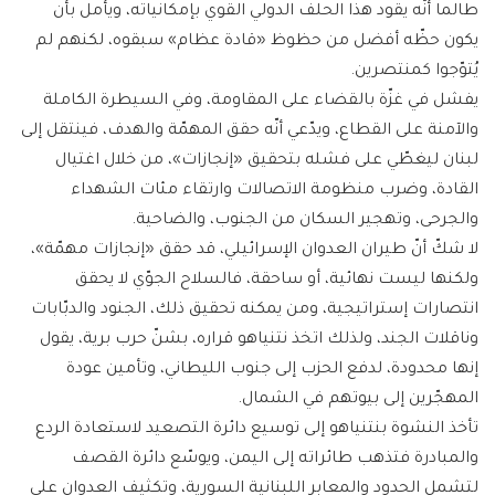
طالما أنّه يقود هذا الحلف الدولي القوي بإمكانياته، ويأمل بأن
يكون حظّه أفضل من حظوظ «قادة عظام» سبقوه، لكنهم لم
يُتوّجوا كمنتصرين.
يفشل في غزّة بالقضاء على المقاومة، وفي السيطرة الكاملة
والآمنة على القطاع، ويدّعي أنّه حقق المهمّة والهدف، فينتقل إلى
لبنان ليغطّي على فشله بتحقيق «إنجازات»، من خلال اغتيال
القادة، وضرب منظومة الاتصالات وارتقاء مئات الشهداء
والجرحى، وتهجير السكان من الجنوب، والضاحية.
لا شكّ أنّ طيران العدوان الإسرائيلي، قد حقق «إنجازات مهمّة»،
ولكنها ليست نهائية، أو ساحقة، فالسلاح الجوّي لا يحقق
انتصارات إستراتيجية، ومن يمكنه تحقيق ذلك، الجنود والدبّابات
وناقلات الجند، ولذلك اتخذ نتنياهو قراره، بشنّ حرب برية، يقول
إنها محدودة، لدفع الحزب إلى جنوب الليطاني، وتأمين عودة
المهجّرين إلى بيوتهم في الشمال.
تأخذ النشوة بنتنياهو إلى توسيع دائرة التصعيد لاستعادة الردع
والمبادرة فتذهب طائراته إلى اليمن، ويوسّع دائرة القصف
لتشمل الحدود والمعابر اللبنانية السورية، وتكثيف العدوان على