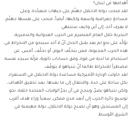
أهدافها في لبنان؟
لقد فتحت دولة الاحتلال جهنّم على جبهات متعدّدة، وعلى
مساحةٍ جغرافية واسعة ولكنها، أيضاً، فتحت على نفسها جهنّم،
لا يعرف أحد، إلى أين وكيف ستنتهي.
التجربة خلال العام المنصرم من الحرب العدوانية والتدميرية،
تؤكّد على نحوٍ لم يعد يقبل الجدل أنّ لا أحد سينجو من الانخراط في
هذه الحرب المجنونة، فمن يتخلّف اليوم، أو تخلّف، أمس، عن
استخدام ما لديه من قوة، وفق حسابات ثانوية، فإنّه سيجد نفسه
مضطراً للانخراط طالما أنّ نتنياهو لا يتوقّف.
لقد حاولت الإدارة الأميركية مساعدة دولة الاحتلال في الاستفراد
بكل ساحة على حدة، والانتقال إلى ما بعدها، بعد تحقيق الأهداف،
ولكن نتنياهو يصرّ، وينجح في أن يجرّ الولايات المتحدة خلفه، نحو
توسيع دائرة الحرب إلى أبعد مدى ممكن، سعياً وراء هدف أقرب
إلى المستحيل وهو أن تصبح دولة الاحتلال، دولة مهيمنة في
الشرق الأوسط.