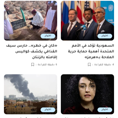
اخبار
اخبار
السعودية تؤكد في الأمم
«كان في خطر»… حارس سيف
المتحدة أهمية حماية حرية
القذافي يكشف كواليس
الملاحة بـ«هرمز»
إقامته بالزنتان
4 دقيقة للقراءة
6 دقيقة للقراءة
اخبار
اخبار