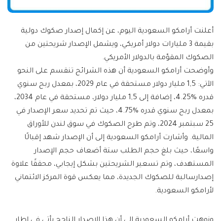
أعلنت أرامكو السعودية اليوم، عن إكمال إصدار صكوك دولية
بقيمة 3 مليارات دولار أمريكي، ويشمل الإصدار شريحتين من
الصكوك المقوّمة بالدولار الأمريكي.
وأوضحت أرامكو السعودية أن هذه الشرائح تنقسم على النحو
الآتي: 1,5 مليار دولار مستحقة في عام 2029، بمعدل ربح سنوي
قدره %4.25، إضافة إلى 1,5 مليار دولار، مستحقة في عام 2034،
بمعدل ربح سنوي قدره %4.75، حيث تم تحديد سعر الإصدار في
25 سبتمبر 2024، وتم طرح الصكوك في سوق لندن للأوراق
المالية. وأشارت أرامكو السعودية إلى أن الإصدار شهد إقبالًا
واسعًا، حيث بلغ حجم الطلب ستة أضعاف حجم الإصدار
المستهدف، وتم تسعير الشريحتين بشكل إيجابي، محققًا علاوة
إصدارسالبة للصكوك الجديدة، مما يعكس قوة المركز الائتماني
لأرامكو السعودية.
ونوهت أرامكو السعودية إلى أن هذا الإصدار الناجح يأتي في إطار