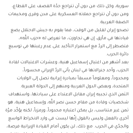
سورية، وكل ذلك من دون أن تتراجع حدّة القصف على القطاع،
ومن دون أن تتراجع حملاته العسكرية على مدن وقرى ومخيمات
الضفة الغربية.
تصحو إيران لقليل من الوقت، فما يقوم به جيش الاحتلال يضع
قيادتها في مأزق، إن هي تجاوزت، ما تعرض له «حزب الله»،
فتضطر إلى الردّ مع استمرار التأكيد على عدم رغبتها في توسيع
دائرة الحرب.
بعد أشهر من اغتيال إسماعيل هنية، وعشرات الاغتيالات لقادة
الحزب، وأحد جنرالاتها في لبنان يأتي الردّ الإيراني محسوباً،
ومحدوداً، ومعلوماً مسبقاً بمبادرة إيرانية تصل إلى الولايات
المتحدة، وبعض الدول الغربية ومنهم إلى الدولة العبرية.
الثمن الذي تجبيه إيران مقابل الاعتداء على سيادتها، واستهداف
شخصيات وقادة من مقام حسن نصر الله، وإسماعيل هنية، هو
ثمن غير متناسب، بل يمكن اعتباره محدوداً، ورمزياً، لكنه يؤكّد مرّة
أخرى بالفعل وليس بالقول إنّها ليست في وارد الانخراط الواسع
والجدّي في الحرب. مع ذلك، لن يكون أمام القيادة الإيرانية فرصة،