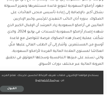
جهود أرامكو السعودية لتنويع قاعدة مستثمريها وتعزيز السيولة
بشكل أكبر، بالإضافة إلى إعادة تأسيس منحنى العائدات على
الصكوك. بدوره أبان النائب التنفيذي للرئيس وكبير الإداريين
الماليين في أرامكو السعودية زياد المرشد أن الإقبال الكبير الذي
شهده إصدار أرامكو السعودية للسندات في يوليو 2024، والذي
شكّلت عملية إصدار هذه الصكوك فرصة للتواصل مع قاعدة
أوسع من المستثمرين. وأشار إلى أن الطلب العالي عليها مثّل
انعكاسًا لمستوى الملاءة المالية الفريدة لأرامكو السعودية،
والتي تستند على ميزتها التنافسية وسجلها الموثوق في تحقيق
المرونة المالية عبر مختلف دورات الأسواق.
يستخدم موقعنا الإلكتروني ملفات تعريف الارتباط لتحسين تجربتك. تعلم المزيد
عن:
سياسة الخصوصية
ما رأيك؟
القبول