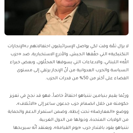
لا يزال ثمّة وقت لكي يواصل الإسرائيليون احتفالاتهم بـ»الإنجازات
التكتيكية» التي حقّقها الجيش، والأذرع الاستخبارية، ضد «حزب
الله» اللبناني، والادعاءات التي يسوقها المحلّلون، وبعض خبراء
السياسة والحرب العدوانية من أنّ الإنجاز يرتقي إلى مستوى
القضاء على أكثر من 50% من قدرات الحزب.
وربّما يقيم بنيامين نتنياهو احتفالاً خاصاً، فهو قد نجح في تعزيز
حكومته من خلال انضمام حزب جدعون ساعر إلى «الائتلاف»،
ووضع «المعارضة» تحت إبطه، وضمن استمرار الدعم والحماية
من الولايات المتحدة، وذيولها من الدول الغربية.
نتنياهو يقود باقتدار حرب «يوم القيامة»، ويعتقد أنّه سيربحها