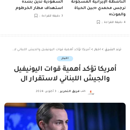
الناشطة الإيرانية المسجونة
السعودية تدين بشدة
نرجس محمدي «بين الحياة
استهداف مطار الخرطوم
والموت»
3 دقيقة للقراءة
4 دقيقة للقراءة
ترند الشرق
>
اخبار
>
أمريكا تؤكد أهمية قوات اليونيفيل والجيش اللبناني لاستقرار ال
اخبار
أمريكا تؤكد أهمية قوات اليونيفيل
والجيش اللبناني لاستقرار ال
كتب
فريق التحرير
3 أكتوبر، 2024
Posted
by