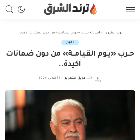
ترند الشرق
>
اخبار
>
حــرب «يــوم القـيـامـــة» من دون ضمانات أكيدة..
اخبار
حــرب «يــوم القـيـامـــة» من دون ضمانات
أكيدة..
كتب
فريق التحرير
3 أكتوبر، 2024
Posted
by