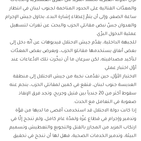
تزال الدولة العبرية تحشد المزيد من الفرق العسكرية والدبّابات
والمعدّات القتالية على الحدود المتاخمة لجنوب لبنان في انتظار
ساعة الصفر، وإلى أن يتمّ إعطاء إشارة البدء، يحاول جيش الإجرام
والعدوان جسّ نبض مقاتلي الحزب والبحث عن ثغرات لتسهيل
عملية الدخول البرّي.
للجبهة الداخلية، يقدّم جيش الاحتلال فيديوهات عن أنّه دخل إلى
بعض أنفاق يستخدمها مقاتلو الحزب، ويعرض بعض المعدّات
لتأكيد مصداقيته، لكن سرعان ما أن تبخّرت تلك الادّعاءات عند
أوّل اختبار عملي.
الاختبار الأوّل، حين تقدّمت نخبة من جيش الاحتلال إلى منطقة
العديسة جنوب لبنان، فتقع في كمين لمقاتلي الحزب، ينجم عنه
سقوط أكثر من 20 جندياً بين قتيل وجريح، وتجد فرق الإنقاذ
صعوبة في التعامل مع الحدث.
إذا كانت دولة الاحتلال قد استخدمت أقصى ما لديها من قوّة
وتدمير وإجرام في قطاع غزّة ولمدّة عام كامل، ولم تنجح إلّا في
ارتكاب المزيد من المجازر بالقتل والتجويع والتعطيش وتسميم
البيئة، وتدمير الخدمات الصحية، فهل لها أن تنجح في تحقيق