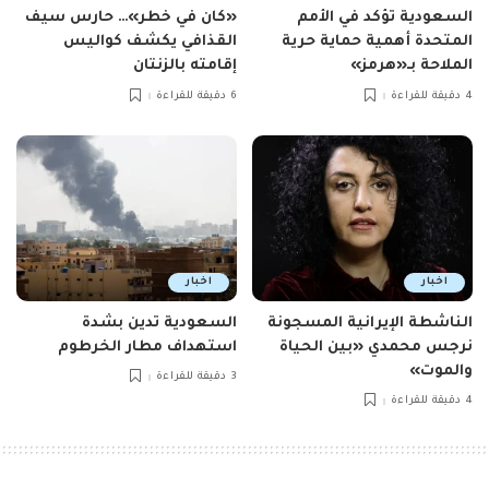
السعودية تؤكد في الأمم
«كان في خطر»… حارس سيف
المتحدة أهمية حماية حرية
القذافي يكشف كواليس
الملاحة بـ«هرمز»
إقامته بالزنتان
4 دقيقة للقراءة
6 دقيقة للقراءة
اخبار
اخبار
الناشطة الإيرانية المسجونة
السعودية تدين بشدة
نرجس محمدي «بين الحياة
استهداف مطار الخرطوم
والموت»
3 دقيقة للقراءة
4 دقيقة للقراءة