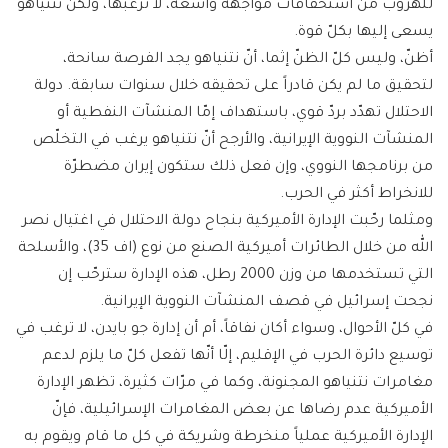
للهروب من استحقاقات مواجهة واسعة، لا ترغبها، ولكن نتنياهو
يسعى إليها بكلّ قوة.
أظنّ، وليس كلّ الظنّ إثما، أنّ نتنياهو يجد الفرصة سانحة،
لتحقيق ما لم يكن قادراً على تحقيقه خلال سنوات سابقة. دولة
الاحتلال تهدّد بردّ قوي، باستهداف إمّا المنشآت النفطية أو
المنشآت النووية الإيرانية، والأرجح أنّ نتنياهو يرغب في التخلّص
من برنامجها النووي، وإن فعل ذلك ستكون إيران مضطرّة
للانخراط أكثر في الحرب.
ومثلما رحّبت الإدارة الأميركية بنجاح دولة الاحتلال في اغتيال نصر
الله من خلال الطائرات أميركية الصنع من نوع (اف 35)، والأسلحة
التي تستخدمها من وزن 2000 رطل، هذه الإدارة سترحّب إن
نجحت إسرائيل في قصف المنشآت النووية الإيرانية.
في كلّ الأحوال، وسواء أكان نفاقاً، أم أن إدارة جو بايدن، لا ترغب في
توسيع دائرة الحرب في الإقليم، إلّا أنّها تفعل كلّ ما يلزم لدعم
مغامرات نتنياهو المجنونة، وكما في مرّات كثيرة، تظهر الإدارة
الأميركية عدم رضاها عن بعض المغامرات الإسرائيلية، فإنّ
الإدارة الأميركية عملياً منخرطة وشريكة في كل ما قام ويقوم به