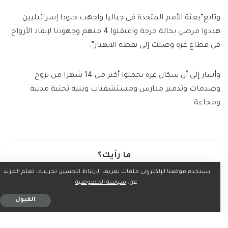
وتابع”بعثة الأمم المتحدة في جباليا واجهت جنودا إسرائيليين
هددوا مرضى بحالة حرجة واعتقلوا 4 منهم وجهودنا لإنقاذ الأرواح
في قطاع غزة وصلت إلى نقطة الانهيار”.
وأشار إلى أن سكان غزة تحملوا أكثر من 14 شهرا من نزوح
وصدمات وتدمير مدارس ومستشفيات وبنية تحتية مدنية
ومجاعة.
ما رأيك؟
يستخدم موقعنا الإلكتروني ملفات تعريف الارتباط لتحسين تجربتك. تعلم المزيد
عن:
سياسة الخصوصية
القبول
0
0
0
0
0