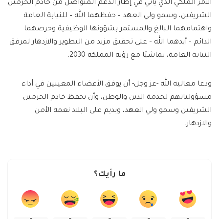
الأمر الملكي الذي يأتي في إطار الدعم المتواصل من خادم الحرمين
الشريفين، وسمو ولي العهد – حفظهما الله – للنيابة العامة
واهتمامهما البالغ والمستمر بشؤونها الوظيفية وحرصهما
الدائم – أيدهما الله – على تحقيق مزيد من التطوير والازدهار لمرفق
النيابة العامة، تماشيًا مع رؤية المملكة 2030.
ودعا معاليه الله -عز وجل- أن يوفق الأعضاء المعينين في أداء
مسؤولياتهم لخدمة الدين والوطن، وأن يحفظ خادم الحرمين
الشريفين وسمو ولي العهد، ويديم على البلاد نعمة الأمن
والازدهار.
ما رأيك؟