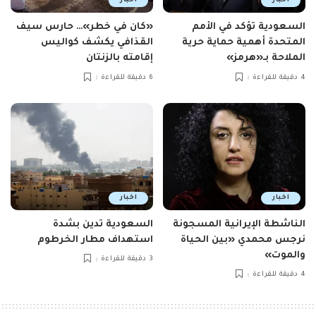
اخبار
اخبار
السعودية تؤكد في الأمم
«كان في خطر»… حارس سيف
المتحدة أهمية حماية حرية
القذافي يكشف كواليس
الملاحة بـ«هرمز»
إقامته بالزنتان
4 دقيقة للقراءة
6 دقيقة للقراءة
اخبار
اخبار
الناشطة الإيرانية المسجونة
السعودية تدين بشدة
نرجس محمدي «بين الحياة
استهداف مطار الخرطوم
والموت»
3 دقيقة للقراءة
4 دقيقة للقراءة