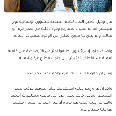
قال وكيل الأمين العام للأمم المتحدة للشؤون الإنسانية توم
فليتشر: انه تم نهب 6 صهاريج وقود دخلت من معبر كرم أبو
سالم، ولم يتبق لنا سوى القليل من الوقود لعمليات الإغاثة.
واضاف جنود إسرائيليون أطلقوا أكثر من 16 رصاصة على قافلة
أممية عند نقطة التفتيش بين جنوب قطاع غزة وشماله.
وقال ان جهودنا الإنسانية بغزة تواجه عقبات متزايدة.
واكد ان غارة إسرائيلية استهدفت ليلة الجمعة مركبة تخص
المجتمع المحلي كانت تحمي جزءا من قافلة مساعدات أممية
والقوات الإسرائيلية غير قادرة أو غير راغبة في ضمان سلامة
قوافلنا بقطاع غزة.