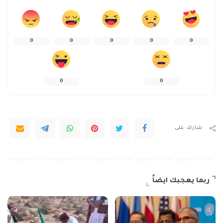
0
0
0
0
0
0
0
شارك على
ربما يعجبك ايضاً