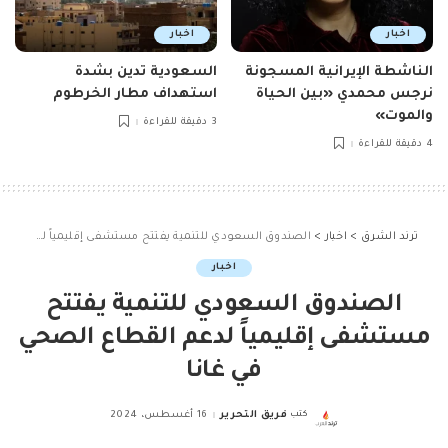
اخبار
اخبار
الناشطة الإيرانية المسجونة
السعودية تدين بشدة
نرجس محمدي «بين الحياة
استهداف مطار الخرطوم
والموت»
3 دقيقة للقراءة
4 دقيقة للقراءة
ترند الشرق
>
اخبار
>
الصندوق السعودي للتنمية يفتتح مستشفى إقليمياً لدعم القطاع الصحي في غانا
اخبار
الصندوق السعودي للتنمية يفتتح
مستشفى إقليمياً لدعم القطاع الصحي
في غانا
كتب
فريق التحرير
16 أغسطس، 2024
Posted
by