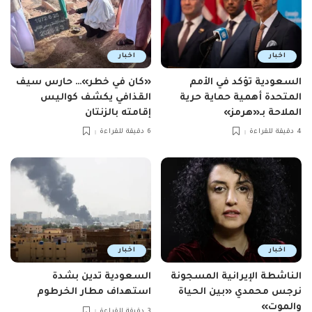
اخبار
اخبار
السعودية تؤكد في الأمم
«كان في خطر»… حارس سيف
المتحدة أهمية حماية حرية
القذافي يكشف كواليس
الملاحة بـ«هرمز»
إقامته بالزنتان
4 دقيقة للقراءة
6 دقيقة للقراءة
اخبار
اخبار
الناشطة الإيرانية المسجونة
السعودية تدين بشدة
نرجس محمدي «بين الحياة
استهداف مطار الخرطوم
والموت»
3 دقيقة للقراءة