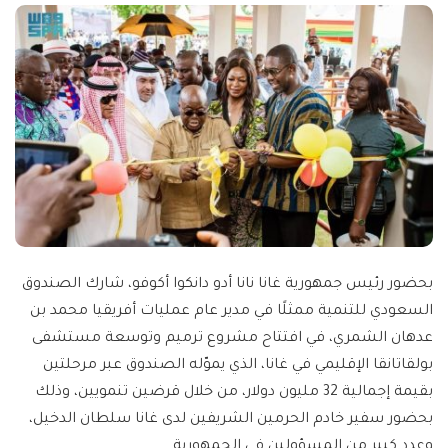
بحضور رئيس جمهورية غانا نانا أدو دانكوا أكوفو، شارك الصندوق
السعودي للتنمية ممثلًا في مدير عام عمليات أفريقيا محمد بن
عدهان الشمري، في افتتاح مشروع ترميم وتوسعة مستشفى
بولقاتانقا الإقليمي في غانا، الذي يموّله الصندوق عبر مرحلتين
بقيمة إجمالية 32 مليون دولار، من خلال قرضين تنمويين، وذلك
بحضور سفير خادم الحرمين الشريفين لدى غانا سلطان الدخيل،
وعدد كبير من المسؤولين في الجمهورية.