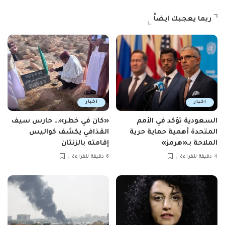
ربما يعجبك ايضاً
اخبار
اخبار
السعودية تؤكد في الأمم
«كان في خطر»… حارس سيف
المتحدة أهمية حماية حرية
القذافي يكشف كواليس
الملاحة بـ«هرمز»
إقامته بالزنتان
4 دقيقة للقراءة
6 دقيقة للقراءة