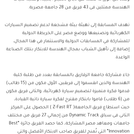
الهندسة ممثلين فى 43 فريق من 28 جامعة مصرية.
تهدف المسابقة إلى تهيئة بيئة مشجعة لدعم تصميم السيارات
الكهربائية وتصنيعها ووضع مصر على الخريطة الدولية
للمشاركة في المسابقات الدولية والاستثمار في هذا المجال،
إضافة إلى تأهيل الشباب بمجال الهندسة للابتكار بتلك الصناعة
الواعدة.
جاء مشاركة جامعة الزقازيق بالمسابقة بعدد من طلبة كلية
الهندسة والذين انقسموا إلى فريقين، الأول مكون من (15 طالب)
قدموا فكرة متميزة لتصميم سيارة كهربائية، والثانى فريق مكون
من (6 طلاب) قاموا بابتكار مقترح لفكرة سيارة ذاتية القيادة،
حيث استطاع فريق الجامعة( Z-Fast RT ) الحصول على المركز
الثانى فى سباق Dynamic Track من إجمالي 27 فريق من مختلف
جامعات ومعاهد مصر المشاركة، كما حصد الفريق جائزة “Best
Innovation” التي تُمنح للفريق صاحب الابتكار الأفضل والتى