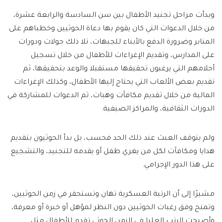
وبدأت مراحل تجنيد الأطفال بين سن السادسة والرابعة عشرة،
من خلال الدعوات التي كان يقوم بها دعاة الحوثيين وخطباهم على
المنابر وضرورة الدفع بالأبناء للجبهات، تلا ذلك جولات ودورات
على المدارس، وتقديم الإغراءات للأطفال من خلال تسجيل
أحلامهم التي يرغبون تحقيقها مستقبلا والوعد بتحقيقها، ثم
تقديم بعض الألعاب التي يحتاج إليها الأطفال، وكذلك الإغراءات
المالية من خلال تقديم مكافآت وهبات، ثم الدعوات للمشاركة في
الدورات الثقافية، والمراكز الصيفية.
ولم يتوقف العبث عند ذلك الحد فحسب، بل بدأ الحوثيون بتقديم
هدايا ومكافآت لكل من يغري طفل أو يقدمه للتجنيد، والتشجيع
على هذا الدور الإجرامي.
مشيرًا إلى أن الرتبة العسكرية تهان وتستحقر في زمن الحوثيين،
وتمنح وفق رغبات الحوثيين دون النظر لمؤهل أو خبرة أو معرفة،
وأصبحت الرتب العليا في الزمن الحوثي تقدم للأطفال مثل