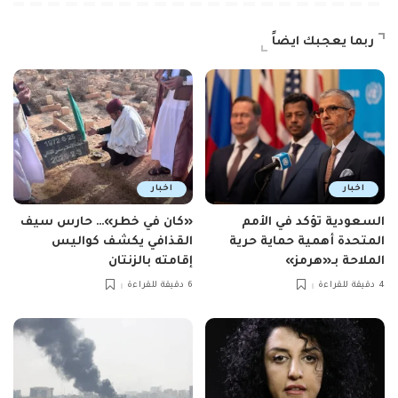
ربما يعجبك ايضاً
اخبار
اخبار
السعودية تؤكد في الأمم
«كان في خطر»… حارس سيف
المتحدة أهمية حماية حرية
القذافي يكشف كواليس
الملاحة بـ«هرمز»
إقامته بالزنتان
4 دقيقة للقراءة
6 دقيقة للقراءة