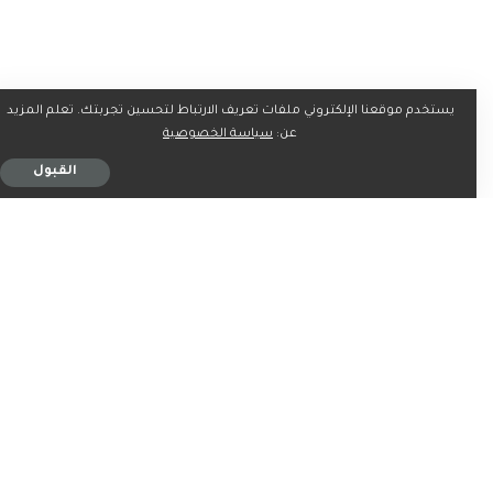
يستخدم موقعنا الإلكتروني ملفات تعريف الارتباط لتحسين تجربتك. تعلم المزيد
عن:
سياسة الخصوصية
القبول
وأوضحت سارة نتنياهو أنها ناقشت قضية الأسرى خلال