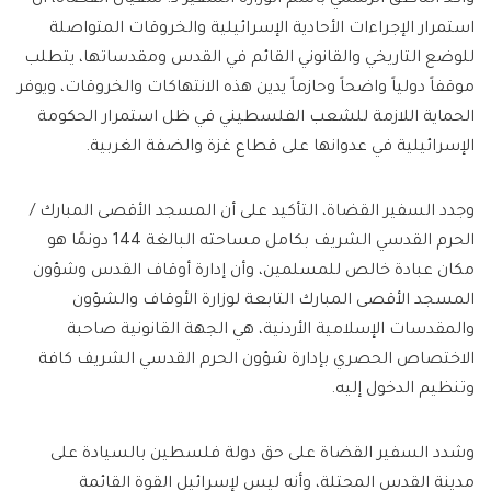
وأكد الناطق الرسمي باسم الوزارة السفير د. سفيان القضاة، أن
استمرار الإجراءات الأحادية الإسرائيلية والخروقات المتواصلة
للوضع التاريخي والقانوني القائم في القدس ومقدساتها، يتطلب
موقفاً دولياً واضحاً وحازماً يدين هذه الانتهاكات والخروقات، ويوفر
الحماية اللازمة للشعب الفلسطيني في ظل استمرار الحكومة
الإسرائيلية في عدوانها على قطاع غزة والضفة الغربية.
وجدد السفير القضاة، التأكيد على أن المسجد الأقصى المبارك /
الحرم القدسي الشريف بكامل مساحته البالغة 144 دونمًا هو
مكان عبادة خالص للمسلمين، وأن إدارة أوقاف القدس وشؤون
المسجد الأقصى المبارك التابعة لوزارة الأوقاف والشؤون
والمقدسات الإسلامية الأردنية، هي الجهة القانونية صاحبة
الاختصاص الحصري بإدارة شؤون الحرم القدسي الشريف كافة
وتنظيم الدخول إليه.
وشدد السفير القضاة على حق دولة فلسطين بالسيادة على
مدينة القدس المحتلة، وأنه ليس لإسرائيل القوة القائمة