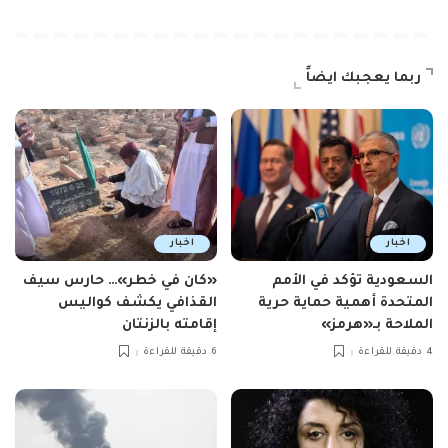
ربما يعجبك ايضاً
اخبار
اخبار
السعودية تؤكد في الأمم
«كان في خطر»… حارس سيف
المتحدة أهمية حماية حرية
القذافي يكشف كواليس
الملاحة بـ«هرمز»
إقامته بالزنتان
4 دقيقة للقراءة
6 دقيقة للقراءة