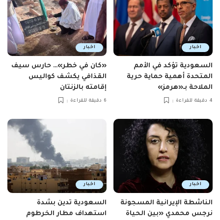
اخبار
اخبار
السعودية تؤكد في الأمم
«كان في خطر»… حارس سيف
المتحدة أهمية حماية حرية
القذافي يكشف كواليس
الملاحة بـ«هرمز»
إقامته بالزنتان
4 دقيقة للقراءة
6 دقيقة للقراءة
اخبار
اخبار
الناشطة الإيرانية المسجونة
السعودية تدين بشدة
نرجس محمدي «بين الحياة
استهداف مطار الخرطوم