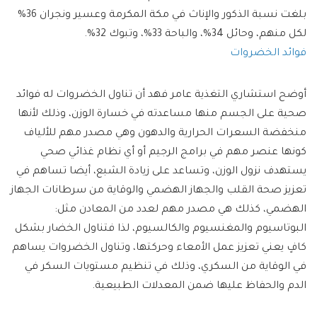
بلغت نسبة الذكور والإناث في مكة المكرمة وعسير ونجران 36%
لكل منهم، وحائل 34%، والباحة 33%، وتبوك 32%.
فوائد الخضروات
أوضح استشاري التغذية عامر فهد أن تناول الخضروات له فوائد
صحية على الجسم منها مساعدته في خسارة الوزن، وذلك لأنها
منخفضة السعرات الحرارية والدهون وهي مصدر مهم للألياف
كونها عنصر مهم في برامج الرجيم أو أي نظام غذائي صحي
يستهدف نزول الوزن، وتساعد على زيادة الشبع، أيضا تساهم في
تعزيز صحة القلب والجهاز الهضمي والوقاية من سرطانات الجهاز
الهضمي، كذلك هي مصدر مهم لعدد من المعادن مثل:
البوتاسيوم والمغنسيوم والكالسيوم، لذا فتناول الخضار بشكل
كافٍ يعني تعزيز عمل الأمعاء وحركتها، وتناول الخضروات يساهم
في الوقاية من السكري، وذلك في تنظيم مستويات السكر في
الدم والحفاظ عليها ضمن المعدلات الطبيعية.