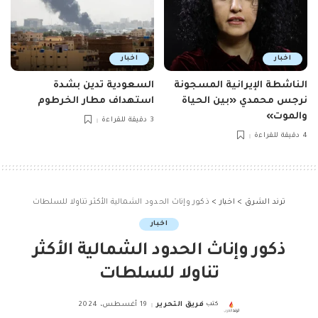
اخبار
اخبار
الناشطة الإيرانية المسجونة
السعودية تدين بشدة
نرجس محمدي «بين الحياة
استهداف مطار الخرطوم
والموت»
3 دقيقة للقراءة
4 دقيقة للقراءة
ترند الشرق
>
اخبار
>
ذكور وإناث الحدود الشمالية الأكثر تناولا للسلطات
اخبار
ذكور وإناث الحدود الشمالية الأكثر
تناولا للسلطات
كتب
فريق التحرير
19 أغسطس، 2024
Posted
by