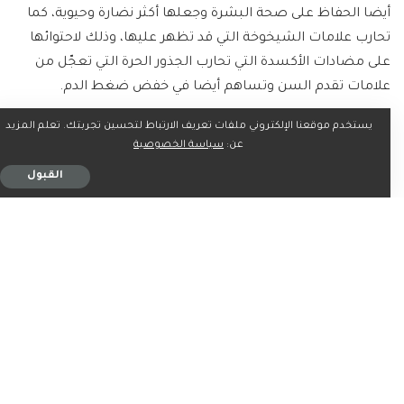
أيضا الحفاظ على صحة البشرة وجعلها أكثر نضارة وحيوية، كما
تحارب علامات الشيخوخة التي قد تظهر عليها، وذلك لاحتوائها
على مضادات الأكسدة التي تحارب الجذور الحرة التي تعجّل من
علامات تقدم السن وتساهم أيضا في خفض ضغط الدم.
يستخدم موقعنا الإلكتروني ملفات تعريف الارتباط لتحسين تجربتك. تعلم المزيد
الغذاء الصحي
عن:
سياسة الخصوصية
القبول
أوضحت وزارة الصحة من خلال دليل الغذاء الصحي للممارس
الصحي أن الخضار والفواكه من المصادر الغنية بالفيتامينات
والمعادن، وأكدت أن تناول ألوان مختلفة من الخضروات والفواكه
مهم، فكل لون يحتوي على فيتامينات ومعادن متنوعة، وأشارت
إلى أهمية تناول خمس حصص على الأقل من الخضار والفواكه
يوميًا، بحيث تكون ثلاث حصص من الخضار وحصتين من
الفاكهة، وأشارت إلى أنه لابد من تناول الخضار والفواكه أكثر من
شرب العصير لاحتواء الفاكهة على ألياف ومضادات أكسدة
تساعد على سهولة الطعام والتخلص من الكولسترول، وبالتالي