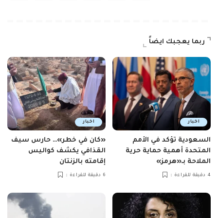
ربما يعجبك ايضاً
اخبار
اخبار
السعودية تؤكد في الأمم
«كان في خطر»… حارس سيف
المتحدة أهمية حماية حرية
القذافي يكشف كواليس
الملاحة بـ«هرمز»
إقامته بالزنتان
4 دقيقة للقراءة
6 دقيقة للقراءة