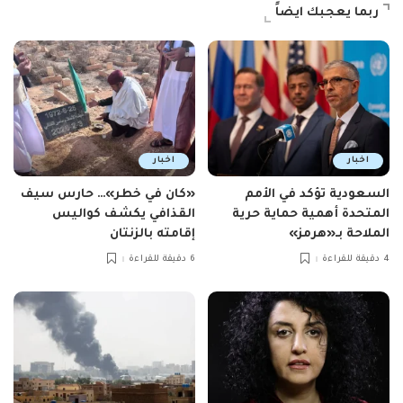
ربما يعجبك ايضاً
اخبار
اخبار
السعودية تؤكد في الأمم
«كان في خطر»… حارس سيف
المتحدة أهمية حماية حرية
القذافي يكشف كواليس
الملاحة بـ«هرمز»
إقامته بالزنتان
4 دقيقة للقراءة
6 دقيقة للقراءة