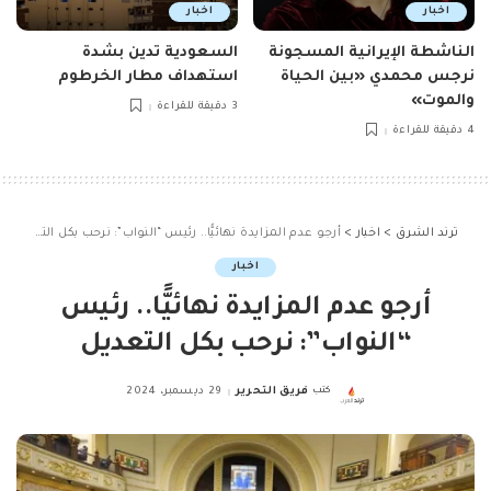
اخبار
اخبار
الناشطة الإيرانية المسجونة
السعودية تدين بشدة
نرجس محمدي «بين الحياة
استهداف مطار الخرطوم
والموت»
3 دقيقة للقراءة
4 دقيقة للقراءة
ترند الشرق
>
اخبار
>
أرجو عدم المزايدة نهائيًّا.. رئيس “النواب”: نرحب بكل التعديل
اخبار
أرجو عدم المزايدة نهائيًّا.. رئيس
“النواب”: نرحب بكل التعديل
كتب
فريق التحرير
29 ديسمبر، 2024
Posted
by