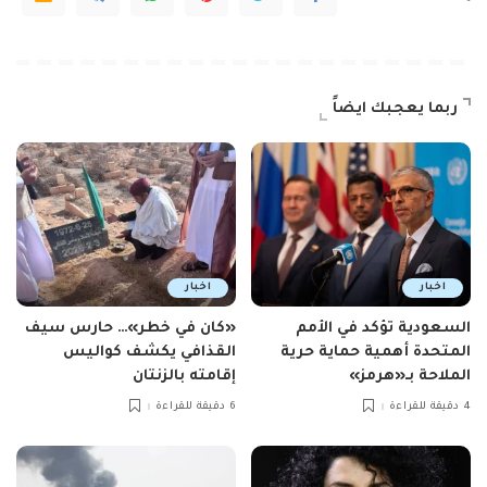
ربما يعجبك ايضاً
اخبار
اخبار
السعودية تؤكد في الأمم
«كان في خطر»… حارس سيف
المتحدة أهمية حماية حرية
القذافي يكشف كواليس
الملاحة بـ«هرمز»
إقامته بالزنتان
4 دقيقة للقراءة
6 دقيقة للقراءة