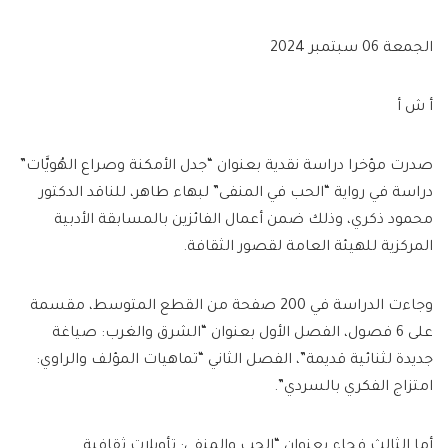
الجمعة 06 سبتمبر 2024
أ ش أ
صدرت مؤخرا دراسة نقدية بعنوان “جدل الأمكنة وصراع الهُويَّات”
دراسة في رواية “الحب في المنفى” لبهاء طاهر، للناقد الدكتور
محمود ذكري، وذلك ضمن أعمال الفائزين بالمسابقة الأدبية
المركزية للهيئة العامة لقصور الثقافة.
وجاءت الدراسة في 200 صفحة من القطع المتوسط، مقسمة
على 6 فصول، الفصل الأول بعنوان “الشرق والغرب: صياغة
جديدة لثنائية قديمة”، الفصل الثاني “تماهيات المؤلف والراوي:
امتزاج الفكري بالسردي”.
أما الثالث فجاء بعنوان “الحب والمنفى: تأويلات ثقافية