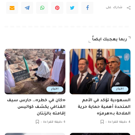
شارك على
ربما يعجبك ايضاً
اخبار
اخبار
السعودية تؤكد في الأمم
«كان في خطر»… حارس سيف
المتحدة أهمية حماية حرية
القذافي يكشف كواليس
الملاحة بـ«هرمز»
إقامته بالزنتان
4 دقيقة للقراءة
6 دقيقة للقراءة