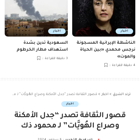
اخبار
اخبار
الناشطة الإيرانية المسجونة
السعودية تدين بشدة
نرجس محمدي «بين الحياة
استهداف مطار الخرطوم
والموت»
3 دقيقة للقراءة
4 دقيقة للقراءة
ترند الشرق
>
اخبار
>
قصور الثقافة تصدر “جدل الأمكنة وصراع الهُويَّات” لـ محمود ذك
اخبار
قصور الثقافة تصدر “جدل الأمكنة
وصراع الهُويَّات” لـ محمود ذك
كتب
فريق التحرير
6 سبتمبر، 2024