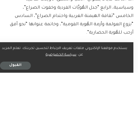
وسياسية، الرابع “جدل الهُويَّات الفردية وخفوت الصراع”،
الخامس “ثقافة الهيمنة الغربية واحتدام الصراع”، السادس
“بزوغ العولمة وأزمة الهُوية القومية”، وخاتمة عنوانها “نحو أفق
أرحب للهُوية الحضارية”.
يستخدم موقعنا الإلكتروني ملفات تعريف الارتباط لتحسين تجربتك. تعلم المزيد
وفي مقدمة الدراسة يقول “ذكري”: إننا نستطيع أن نفهم عمق
عن:
سياسة الخصوصية
وحدة الإحساس بالاغتراب أو الاقتلاع أو تصدع الهُوية عن طريق
القبول
عمل روائي يطرح هذه المشاعر أكثر من عمل علمي يدرسها
دراسة رصينة، وهذا بالضرورة ليس غضا من أهمية الدرس
العلمي أو العلوم الاجتماعية ولا ادعاء بوجود منافسة مزعومة
بين الأداء العلمي والفني؛ بقدر ما هو تأكيد للأدوار المحورية التي
يمكن لفنون السرد أن تنهض بها في المنعطفات الاجتماعية
والتاريخية والحضارية.
ويضيف: الدراسة الراهنة تعد مسعى محدودا في هذا المضمار؛
والمحدودية ناشئة عن اختيار عمل واحد للكتابة عنه من عدة