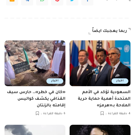
ربما يعجبك ايضاً
اخبار
اخبار
السعودية تؤكد في الأمم
«كان في خطر»… حارس سيف
المتحدة أهمية حماية حرية
القذافي يكشف كواليس
الملاحة بـ«هرمز»
إقامته بالزنتان
4 دقيقة للقراءة
6 دقيقة للقراءة