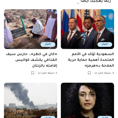
ربما يعجبك ايضاً
اخبار
اخبار
السعودية تؤكد في الأمم
«كان في خطر»… حارس سيف
المتحدة أهمية حماية حرية
القذافي يكشف كواليس
الملاحة بـ«هرمز»
إقامته بالزنتان
4 دقيقة للقراءة
6 دقيقة للقراءة