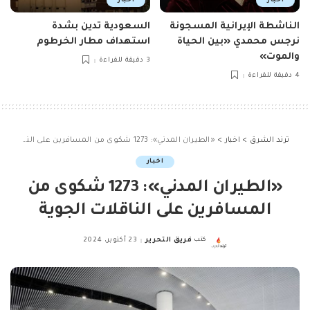
اخبار
اخبار
الناشطة الإيرانية المسجونة
السعودية تدين بشدة
نرجس محمدي «بين الحياة
استهداف مطار الخرطوم
والموت»
3 دقيقة للقراءة
4 دقيقة للقراءة
ترند الشرق
>
اخبار
>
«الطيران المدني»: 1273 شكوى من المسافرين على الناقلات الجوية
اخبار
«الطيران المدني»: 1273 شكوى من
المسافرين على الناقلات الجوية
كتب
فريق التحرير
23 أكتوبر، 2024
Posted
by