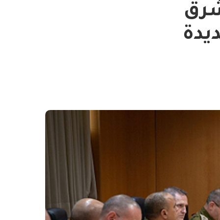
لشرق
يدة