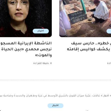
اخبار
ي خطر»… حارس سيف
الناشطة الإيرانية المسجون
 يكشف كواليس إقامته
نرجس محمدي «بين الحياة
والموت»
4 دقيقة للقراءة
اخبار
>
غالانت: غيّرنا ميزان القوى بالشرق الأوسط في غزة وطهران والحديدة وضاحية بير
اخبار