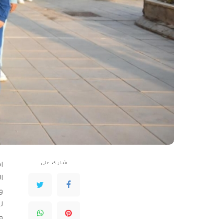
شارك على
ا
الج
و
ل
و