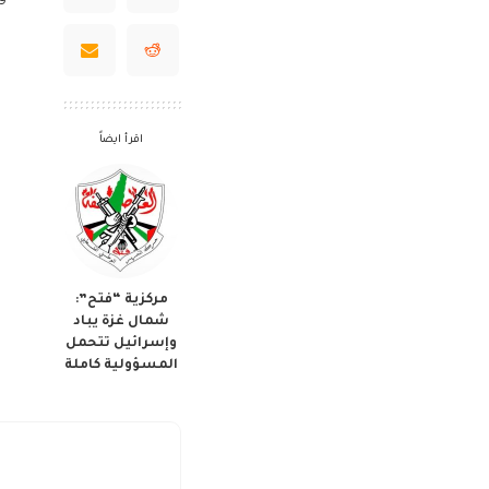
اقرأ ايضاً
مركزية “فتح”:
شمال غزة يباد
وإسرائيل تتحمل
المسؤولية كاملة