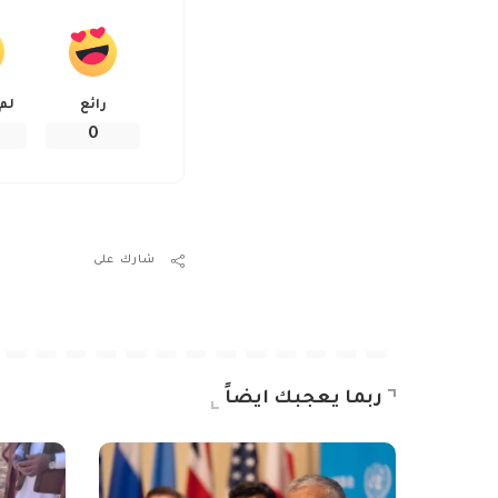
رائع
لم
0
شارك على
ربما يعجبك ايضاً