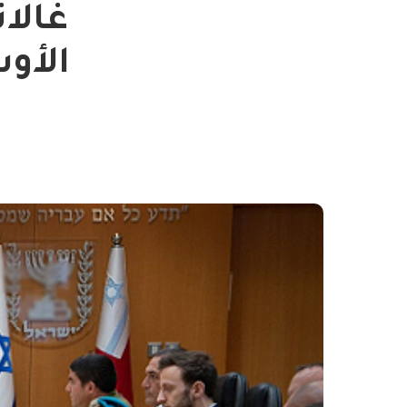
غالان
الأو