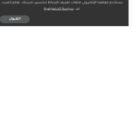
السعودية تؤكد في الأمم
«كان في خطر»… حارس سيف
يستخدم موقعنا الإلكتروني ملفات تعريف الارتباط لتحسين تجربتك. تعلم المزيد
المتحدة أهمية حماية حرية
القذافي يكشف كواليس
عن:
سياسة الخصوصية
الملاحة بـ«هرمز»
إقامته بالزنتان
القبول
4 دقيقة للقراءة
6 دقيقة للقراءة
اخبار
اخبار
الناشطة الإيرانية المسجونة
السعودية تدين بشدة
نرجس محمدي «بين الحياة
استهداف مطار الخرطوم
والموت»
3 دقيقة للقراءة
4 دقيقة للقراءة