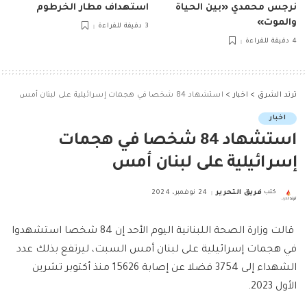
نرجس محمدي «بين الحياة
استهداف مطار الخرطوم
والموت»
3 دقيقة للقراءة
4 دقيقة للقراءة
ترند الشرق
>
اخبار
>
استشهاد 84 شخصا في هجمات إسرائيلية على لبنان أمس
اخبار
استشهاد 84 شخصا في هجمات
إسرائيلية على لبنان أمس
كتب
فريق التحرير
24 نوفمبر، 2024
Posted
by
قالت وزارة الصحة اللبنانية اليوم الأحد إن 84 شخصا استشهدوا
في هجمات إسرائيلية على لبنان أمس السبت، ليرتفع بذلك عدد
الشهداء إلى 3754 فضلا عن إصابة 15626 منذ أكتوبر تشرين
الأول 2023.