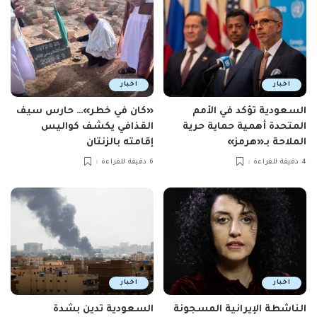
اخبار
اخبار
السعودية تؤكد في الأمم
«كان في خطر»… حارس سيف
المتحدة أهمية حماية حرية
القذافي يكشف كواليس
الملاحة بـ«هرمز»
إقامته بالزنتان
4 دقيقة للقراءة
6 دقيقة للقراءة
اخبار
اخبار
الناشطة الإيرانية المسجونة
السعودية تدين بشدة