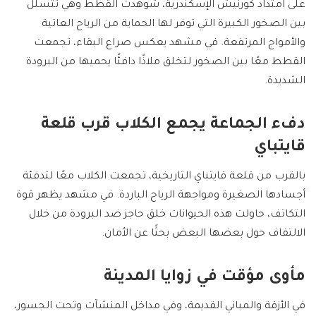
على امتداد كورنيش الإسكندرية، شوهدت القطط وهي تتسلل
بين الصخور الكبيرة التي توفر لها الحماية من الرياح العاتية
والأمواج المرتفعة. في مشهد يعكس صراع البقاء، تجمعت
القطط معًا بين الصخور لتخلق ملاذًا دافئًا يحميها من البرودة
الشديدة.
دفء الجماعة يجمع الكلاب قرب قلعة
قايتباي
بالقرب من قلعة قايتباي التاريخية، تجمعت الكلاب معًا لتدفئة
أجسادها الصغيرة ومواجهة الرياح الباردة. في مشهد يظهر قوة
التكاتف، حاولت هذه الحيوانات خلق حاجز ضد البرودة من خلال
الالتفاف حول بعضها البعض بحثًا عن الأمان.
مأوى مؤقت في زوايا المدينة
في الأزقة والمباني القديمة، وفي مداخل المنشآت وتحت الجسور،