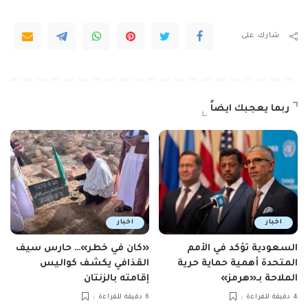
شارك على
ربما يعجبك ايضاً
اخبار
اخبار
السعودية تؤكد في الأمم
«كان في خطر»… حارس سيف
المتحدة أهمية حماية حرية
القذافي يكشف كواليس
الملاحة بـ«هرمز»
إقامته بالزنتان
4 دقيقة للقراءة
6 دقيقة للقراءة