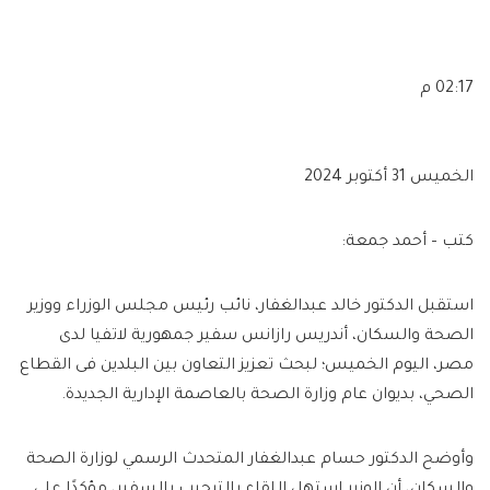
02:17 م
الخميس 31 أكتوبر 2024
كتب – أحمد جمعة:
استقبل الدكتور خالد عبدالغفار، نائب رئيس مجلس الوزراء ووزير
الصحة والسكان، أندريس رازانس سفير جمهورية لاتفيا لدى
مصر، اليوم الخميس؛ لبحث تعزيز التعاون بين البلدين فى القطاع
الصحي، بديوان عام وزارة الصحة بالعاصمة الإدارية الجديدة.
وأوضح الدكتور حسام عبدالغفار المتحدث الرسمي لوزارة الصحة
والسكان، أن الوزير استهل اللقاء بالترحيب بالسفير، مؤكدًا على