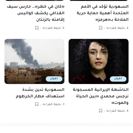
السعودية تؤكد في الأمم
«كان في خطر»… حارس سيف
المتحدة أهمية حماية حرية
القذافي يكشف كواليس
الملاحة بـ«هرمز»
إقامته بالزنتان
4 دقيقة للقراءة
6 دقيقة للقراءة
اخبار
اخبار
الناشطة الإيرانية المسجونة
السعودية تدين بشدة
نرجس محمدي «بين الحياة
استهداف مطار الخرطوم
والموت»
3 دقيقة للقراءة
4 دقيقة للقراءة