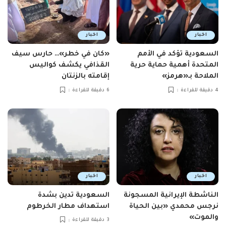
اخبار
اخبار
السعودية تؤكد في الأمم
«كان في خطر»… حارس سيف
المتحدة أهمية حماية حرية
القذافي يكشف كواليس
الملاحة بـ«هرمز»
إقامته بالزنتان
4 دقيقة للقراءة
6 دقيقة للقراءة
اخبار
اخبار
الناشطة الإيرانية المسجونة
السعودية تدين بشدة
نرجس محمدي «بين الحياة
استهداف مطار الخرطوم
والموت»
3 دقيقة للقراءة