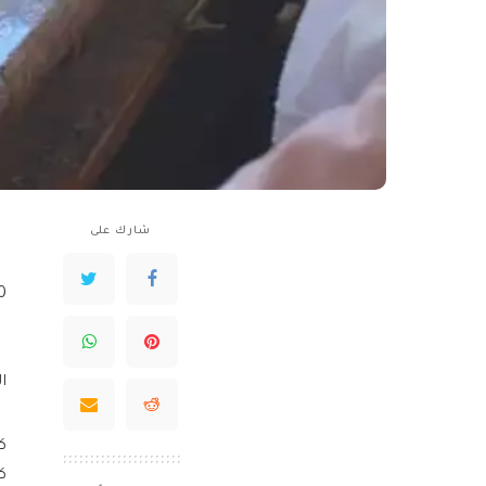
شارك على
00
الس
ك
ك