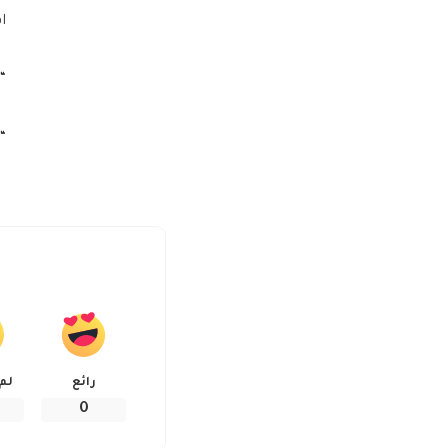
اق
“
“
رائع
لم
0