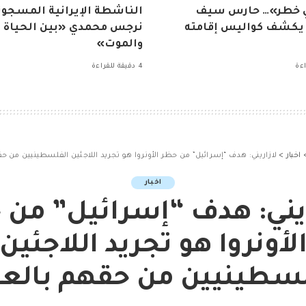
ي خطر»… حارس سيف
الناشطة الإيرانية المسجون
 يكشف كواليس إقامته
نرجس محمدي «بين الحياة
والموت»
4 دقيقة للقراءة
اخبار
>
لازاريني: هدف “إسرائيل” من حظر الأونروا هو تجريد اللاجئين الفلسطينيين من ح
اخبار
ريني: هدف “إسرائيل” من 
لأونروا هو تجريد اللاجئين
لسطينيين من حقهم بالعو