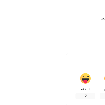
ية
لا اهتم
0