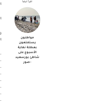
اقرأ ايضاً
ال
ا
و
مواطنون
ا
يستمتعون
بعطلة نهاية
الأسبوع على
–
شاطئ بورسعيد
–
-صور
–
–
–
–
–
–