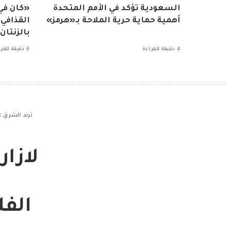
السعودية تؤكد في الأمم المتحدة
«كان ف
أهمية حماية حرية الملاحة بـ«هرمز»
القذافي
بالزنتان
4 دقيقة للقراءة
6 دقيقة للقراءة
ترند الشرق
>
لازا
ا
الف