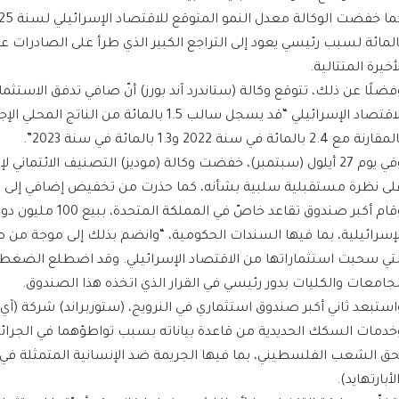
المائة لسبب رئيسي يعود إلى التراجع الكبير الذي طرأ على الصادرات على 
أخيرة المتتالية.
فضلًا عن ذلك، تتوقع وكالة (ستاندرد آند بورز) أنّ صافي تدفق الاستثما
ارنة مع 2.4 بالمائة في سنة 2022 و1.3 بالمائة في سنة 2023”.
وفي يوم 27 أيلول (سبتمبر)، خفضت وكالة (موديز) التصنيف الائتماني
لى نظرة مستقبلية سلبية بشأنه، كما حذرت من تخفيض إضافي إلى التصني
وقام أكبر صندوق تقاعد خاصّ في الم
لإسرائيلية، بما فيها السندات الحكومية، “وانضم بذلك إلى موجة من صن
لتي سحبت استثماراتها من الاقتصاد الإسرائيلي. وقد اضطلع الضغط ا
لجامعات والكليات بدور رئيسي في القرار الذي اتخذه هذا الصندوق.
استبعد ثاني أكبر صندوق استثماري في النرويج، (ستوربراند) شركة (آي 
خدمات السكك الحديدية من قاعدة بياناته بسبب تواطؤهما في الجرائم 
حق الشعب الفلسطيني، بما فيها الجريمة ضد الإنسانية المتمثلة ف
لأبارتهايد).