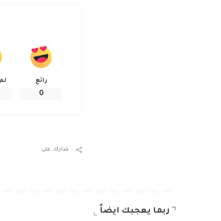
رائع
لم
0
شارك على
ربما يعجبك ايضاً