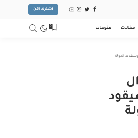
اشترك الآن
0
مقالات
منوعات
..جنرال
يقود
لة