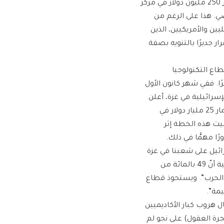
وتخلّت عملاقة التكنولوجيا (أوراكل) عن خطط كانت قد أعدّتها لاستثمار 250 مليون دولار في مركز
ي. هذا على الرغم من
ين والأمريكيين، الذين
ار جديرًا بالتنويه بصفة
طاع التكنولوجيا
ًا. ففي شهر كانون الأول
ة الإسرائيلية في غزة، أعلن
المدير التنفيذي لشركة (إنتل)، وهو صهيونيٌّ- مسيحيٌّ، عن خطط لاستثمار 25 مليار دولار في
يت هذه الخطة إثر
 مهمًّا في ذلك.
رائيل على شعبنا في غزة
تقتل أيضًا قطاعها التكنولوجي، إذ تنقل وسائل الإعلام المالية الإسرائيلية أنّ 49 بالمائة من
 الحرب”. ويستحوذ قطاع
مة”.
 هروب كبار الأكاديميين
جرة العقول) على نحو لم