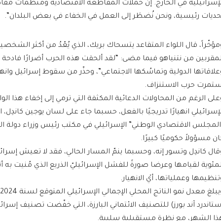
لإسرائيلية في الخارج. إن حملات المقاطعة الاقتصادية ومنظمات مق
حديات رئيسية، ونحن نُضطَر إلى العمل في الخفاء في بعض البلدان”.
مؤخّراً، قال اللواء المتقاعد يتسحاك بريك، الذي يُعّدُ من أكثر الشخصي
لمقربين من نتنياهو فيما مضى: “لقد ألحقت هذه الحرب أضرارًا فادحة 
علاقاتها الدولية وتماسُكها الاجتماعي”، وحذّر من سقوط إسرائيل وان
ستمرت حرب الاستنزاف.
على الرغم من المحاولات الدعائية المكثفة التي ترمي إلى إخفاء هذا ال
لإسرائيلي انهيارًا تدريجيًا بالفعل، حسبما جاء على لسان يوجين كاندِل، 
المجلس الاقتصادي الوطني” الإسرائيلي في مكتب رئيس وزراء دولة الاح
ان مسؤولاً حكوميًا كبيرًا.
قال كاندِل وتسور إنه، وحسبما ينمّ المسار الحالي، فقد لا تعيش إسرائ
لمئوية لقيامها وعرضا صورةً للفشل الإسرائيليّ الذريع الذي مُنيت به أن
تنظيمها وعملياتها، أيْ الانهيار.
ستاندرد آند بورز) للتصنيف الائتماني البارزة، التي خفّضت تصنيف إس
ذا الشهر، مع نظرة مستقبلية سلبية.