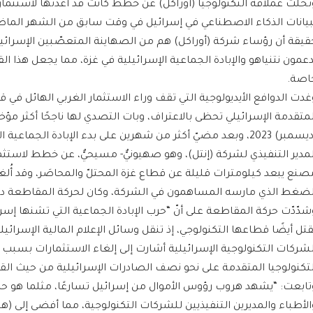
بيانات الذكاء الاصطناعي في إسرائيل في وقت سابق من الشهر الماض
قيقة أن رؤساء شركة (أوراكل) هم من الصهاينة المتعصّبين الإسرائيلي
دعمون نتنياهو والإبادة الجماعية الإسرائيلية في غزة، مما يجعل هذا القر
اصة.
غدت الدوافع الأيديولوجية التي تقف وراء الاستثمار الغربي الهائل في ق
لمتقدمة الإسرائيلي تحظى بالاعتراف، وبات التصدي لها ناجحًا أكثر مؤخر
(ديسمبر) 2023، وبعد مضيّ أكثر من شهرين على بدء الإبادة الجماعي
صنع يبعد كيلومترات قليلة عن قطاع غزة المحتلّ والمحاصَر، وقد أُلغ
لضغط الذي مارسه المساهمون في الشركة، وكان لحركة المقاطعة دورًا
شدّدّت حركة المقاطعة على أنّ “حرب الإبادة الجماعية التي تشنها إس
لشركات التكنولوجية الإسرائيلية أشارت إلى إلغاء الاستثمارات بسبب
لتكنولوجيا المتقدمة على نحو نصف الصادرات الإسرائيلية من حيث القي
تابعت: “يشهد هروب رؤوس الأموال من إسرائيل تسارعًا، مثلما هو حال
الأطباء والمديرين التنفيذيين للشركات التكنولوجية، مما أفضى إلى (ه