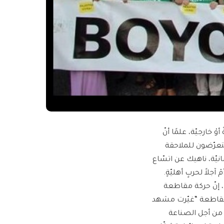
ْ خارجيّة، علمًا أنّ
يتعرّضون للملاحقة
يّة، ناهيك عن اتسّاع
جلاً لحربٍ أهليّةٍ.
 إنّ حركة مقاطعة
مقاطعة “غيّرت مشهد
، من أجل الصناعة