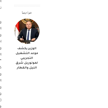
ا
ت
اقرأ ايضاً
و
ا
و
ا
و
الوزير يكشف
موعد التشغيل
ا
التجريبي
“
لمونوريل شرق
ك
النيل والقطار
و
ا
و
(
ه