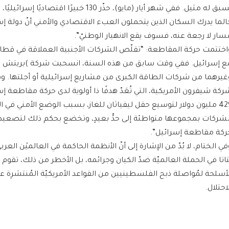
يسبق له مثيل. ففي شهر أيار (مايو)، حذّر 130 خبيرًا
الما يدرك السكان الذين يتحملون العبء الاقتصادي والأمني أنّ دولة إس
سار لا رجعة عنه، فسوف يقع الانهيار الوطنيّ”.
اختتمت حركة المقاطعة: “تقلّص الشركات الأجنبية العملاقة في قطاع ا
ع إسرائيل. ففي وقت سابق من هذه السنة، انسحبت شركة )بريتش ب
غيرهما من شركات الطاقة الكبرى من مشاريع إسرائيلية أو أجلتها. و
ركة شيفرون الأمريكية، التي تُعَدّ هدفًا ذا أولوية لدى حركة مقاطعة إ
429 مليون دولار لتوسيع حقل ليفياثان للغاز، بسبب الوضع الأمني في ا
لشركات بمجموعها متواطئة إلى حدٍّ بعيدٍ، وتخضع بحكم ذلك لتصعي
ركة مقاطعة إسرائيل”.
في الختام، لا بُدّ من الإشارة إلى أنّ الأنظمة الحاكمة في العالميْن العربيّ
تاتا في الحملة العالميّة ضدّ الكيان وجرائمه، بل الأخطر من ذلك، تقوم 
لأسلحة لمُواصلة ذبح الفلسطينيين من القواعد الأمريكيّة المُنتشرِة عل
احتلال.