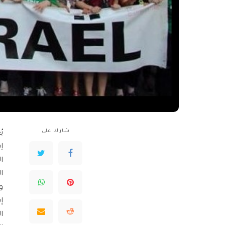
شارك على
ي
إ
ا
ا
و
إ
ا