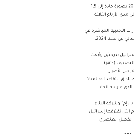
كما خفضت الوكالة معدل النمو المتوقع للاقتصاد الإسرائيلي لسنة 2025 بصورة حادة إلى 1.5
مدى الأرباع الثلاثة
رات الأجنبية المباشرة في
الاقتصاد الإسرائيلي “قد يسجل سالب 1.5 بالمائة من الناتج المحلي الإجمالي في سنة 2024،
 لإسرائيل بدرجتيْن وأبقت
ف (junk).
ملكة المتحدة، ببيع 100 مليون دولار من الأصول
اديق التقاعد العالمية”
لذي مارسه اتحاد
بي إم) وشركة البناء
التي تقترفها إسرائيل
ي الفصل العنصري