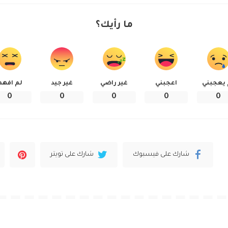
ما رأيك؟
 يعجبني
اعجبني
غير راضي
غير جيد
لم افهم
0
0
0
0
0
شارك على فيسبوك
شارك على تويتر