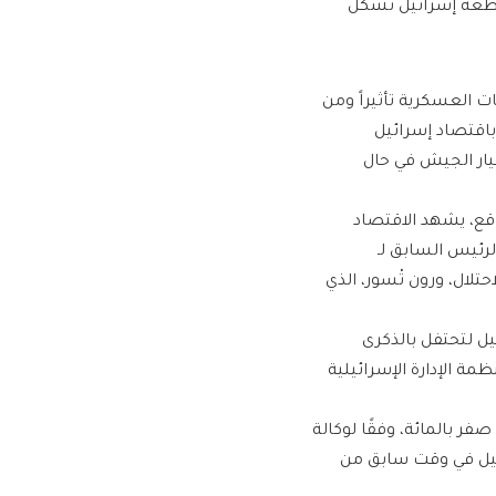
اطعة إسرائيل تشكّل
ات العسكرية تأثيراً ومن
باقتصاد إسرائيل
هيار الجيش في حال
واقع، يشهد الاقتصاد
الرئيس السابق لـ
تلال، ورون تْسور، الذي
يل لتحتفل بالذكرى
ظمة الإدارة الإسرائيلية
ويبلغ معدل نمو الناتج المحلي الإجمالي الإسرائيلي المتوقع لسنة 2024 صفر بالمائة، وفقًا لوكالة
رائيل في وقت سابق من