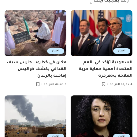
ربما يعجبك ايضاً
اخبار
اخبار
السعودية تؤكد في الأمم
«كان في خطر»… حارس سيف
المتحدة أهمية حماية حرية
القذافي يكشف كواليس
الملاحة بـ«هرمز»
إقامته بالزنتان
4 دقيقة للقراءة
6 دقيقة للقراءة
اخبار
اخبار