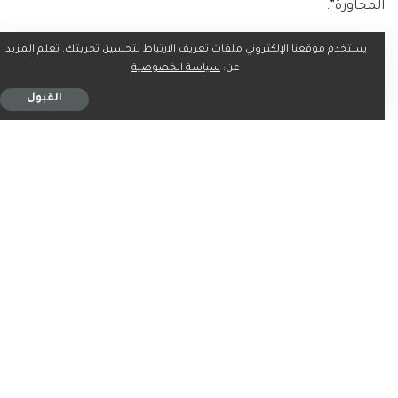
المجاورة”.
يستخدم موقعنا الإلكتروني ملفات تعريف الارتباط لتحسين تجربتك. تعلم المزيد
وأضاف عباس “إذا كانت إسرائيل تريد أن تعيش في أمان وسلام
عن:
سياسة الخصوصية
مع جيرانها كدولة طبيعية محبة للسلام، فعليها أن توافق على
القبول
تنفيذ حل الدولتين الذي يستند إلى إطار قانوني دولي، بما في ذلك
مبادرة السلام العربية”.
وكانت تاس قد نقلت في وقت سابق عن السفارة الفلسطينية
في موسكو، أن الرئيس الفلسطيني “لم يغير خططه” وسيصل
العاصمة الروسية الاثنين 12 أغسطس.
وحسب “تاس”، فإن زيارة عباس ستستغرق يومين، ومن المتوقع
أن يلتقي الرئيس الروسي فلاديمير بوتين.