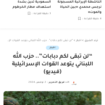
الناشطة الإيرانية المسجونة
السعودية تدين بشدة
نرجس محمدي «بين الحياة
استهداف مطار الخرطوم
والموت»
3 دقيقة للقراءة
4 دقيقة للقراءة
ترند الشرق
>
اخبار
>
“لن تبقى لكم دبابات”.. حزب الله اللبناني يتوعد القوات الإسرائيلية (فيديو)
اخبار
“لن تبقى لكم دبابات”.. حزب الله
اللبناني يتوعد القوات الإسرائيلية
(فيديو)
كتب
فريق التحرير
2 نوفمبر، 2024
Posted
by