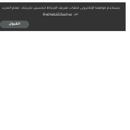
0
0
0
0
0
يستخدم موقعنا الإلكتروني ملفات تعريف الارتباط لتحسين تجربتك. تعلم المزيد
عن:
سياسة الخصوصية
القبول
0
0
شارك على
ربما يعجبك ايضاً