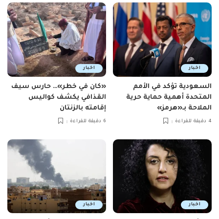
اخبار
اخبار
السعودية تؤكد في الأمم
«كان في خطر»… حارس سيف
المتحدة أهمية حماية حرية
القذافي يكشف كواليس
الملاحة بـ«هرمز»
إقامته بالزنتان
4 دقيقة للقراءة
6 دقيقة للقراءة
اخبار
اخبار