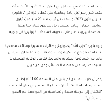
وبعد اشتباكات مع فصائل في لبنان، بينها “حزب الله”، بدأت
عقب شن إسرائيل إبادة جماعية على قطاع غزة في 7 أكتوبر/
تشرين الأول 2023، وسعت تل أبيب منذ 23 سبتمبر/ أيلول
الماضي، نطاق الإبادة لتشمل جل مناطق لبنان بما فيها
العاصمة بيروت، عبر غارات جوية، كما بدأت غزوا بريا في جنوبه.
ويوميا يرد “حزب الله” بصواريخ وطائرات مسيرة وقذائف مدفعية
تستهدف مواقع عسكرية ومستوطنات، وبينما تعلن إسرائيل
جانبا من خسائرها البشرية والمادية، تفرض الرقابة العسكرية
تعتيما صارما على معظم الخسائر، وفق مراقبين.
يذكر أن حزب الله الذي لم يتبن حتى الساعة 11:00 تغ إطلاق
المسيرة باتجاه البيت، أعلن مساء الخميس في بيان أنه بصدد
“الانتقال إلى مرحلة جديدة وتصاعدية في المواجهة مع العدو
الإسرائيلي”.