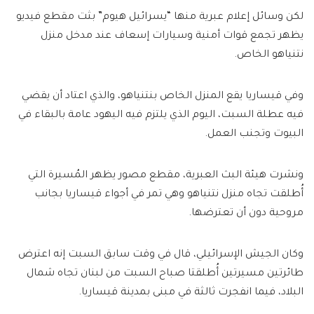
لكن وسائل إعلام عبرية منها “يسرائيل هيوم” بثت مقطع فيديو
يظهر تجمع قوات أمنية وسيارات إسعاف عند مدخل منزل
نتنياهو الخاص.
وفي قيساريا يقع المنزل الخاص بنتنياهو، والذي اعتاد أن يقضي
فيه عطلة السبت، اليوم الذي يلتزم فيه اليهود عامة بالبقاء في
البيوت وتجنب العمل.
ونشرت هيئة البث العبرية، مقطع مصور يظهر المُسيرة التي
أُطلقت تجاه منزل نتنياهو وهي تمر في أجواء قيساريا بجانب
مروحية دون أن تعترضها.
وكان الجيش الإسرائيلي، قال في وقت سابق السبت إنه اعترض
طائرتين مسيرتين أُطلقتا صباح السبت من لبنان تجاه شمال
البلاد، فيما انفجرت ثالثة في مبنى بمدينة قيساريا.