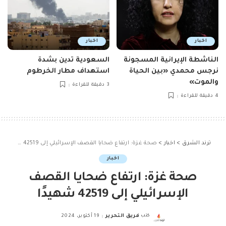
اخبار
اخبار
الناشطة الإيرانية المسجونة
السعودية تدين بشدة
نرجس محمدي «بين الحياة
استهداف مطار الخرطوم
والموت»
3 دقيقة للقراءة
4 دقيقة للقراءة
ترند الشرق
>
اخبار
>
صحة غزة: ارتفاع ضحايا القصف الإسرائيلي إلى 42519 شهيدًا
اخبار
صحة غزة: ارتفاع ضحايا القصف
الإسرائيلي إلى 42519 شهيدًا
كتب
فريق التحرير
19 أكتوبر، 2024
Posted
by