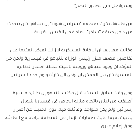
وسنواصل حتى تحقيق النصر”.
من جانبها، ذكرت صحيفة “يسرائيل هيوم” إن نتنياهو كان يتحدث
من داخل حديقة “ساكر” العامة في القدس الغربية.
وقالت معاريف ان الرقابة العسكرية لا زالت تفرض تعتيما على
تفاصيل قصف منزل رئيس الوزراء نتنياهو في قيسارية ولكن من
المؤكد ان وجود نتنياهو وزوجته بالبيت لحظة انفجار الطائرة
المسيرة كان من الممكن ان يؤدي الى كارثة ويوم حداد لاسرائيل.
وفي وقت سابق السبت، قال مكتب نتنياهو إن طائرة مسيرة
أطلقت من لبنان باتجاه منزله الخاص في قيساريا شمال
إسرائيل ولم يكن متواجدا وعائلته فيه، دون الحديث عن أضرار
بالبيت، فيما غابت صفارات الإنذار عن المنطقة تزامنا مع الحادثة،
وفق إعلام عبري.