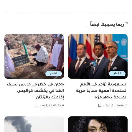
ربما يعجبك ايضاً
اخبار
اخبار
السعودية تؤكد في الأمم
«كان في خطر»… حارس سيف
المتحدة أهمية حماية حرية
القذافي يكشف كواليس
الملاحة بـ«هرمز»
إقامته بالزنتان
4 دقيقة للقراءة
6 دقيقة للقراءة