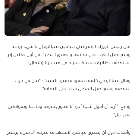
قال رئيس الوزراء الإسرائيلي بنيامين نتنياهو، إن لا شيء يردعه
وسيواصل الحرب حتى نهايتها وتحقيق النصر”، في أول تعليق إثر
استهداف بطائرة مسيرة لمنزله في قيساريا (شمال).
وقال نتنياهو في كلمة متلفزة قصيرة السبت: “نحن في حرب
النهضة وسنواصل المضي قدما حتى النهاية”.
وتابع: “أريد أن أقول شيئا آخر: أنا فخور بجنودنا وقادتنا وبمواطني
إسرائيل”.
وأضاف دون أن يتطرق مباشرة لاستهداف منزله: “لا شيء يردعني