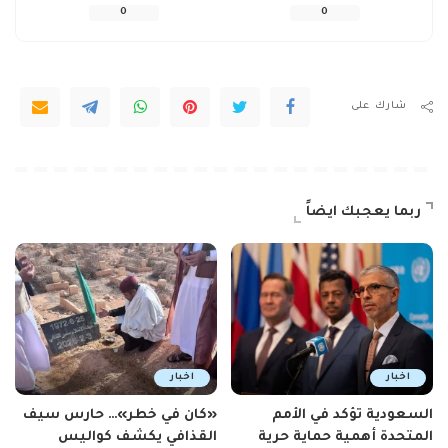
0
0
شارك على
ربما يعجبك ايضاً
اخبار
اخبار
السعودية تؤكد في الأمم
«كان في خطر»… حارس سيف
المتحدة أهمية حماية حرية
القذافي يكشف كواليس