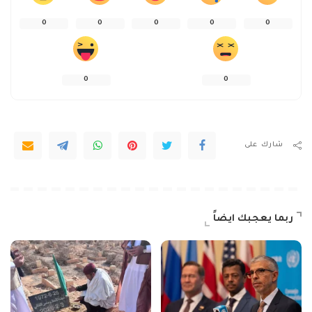
0
0
0
0
0
0
0
شارك على
ربما يعجبك ايضاً