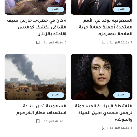
اخبار
اخبار
السعودية تؤكد في الأمم
«كان في خطر»… حارس سيف
المتحدة أهمية حماية حرية
القذافي يكشف كواليس
الملاحة بـ«هرمز»
إقامته بالزنتان
4 دقيقة للقراءة
6 دقيقة للقراءة
اخبار
اخبار
الناشطة الإيرانية المسجونة
السعودية تدين بشدة
نرجس محمدي «بين الحياة
استهداف مطار الخرطوم
والموت»
3 دقيقة للقراءة
4 دقيقة للقراءة