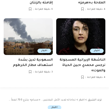
الملاحة بـ«هرمز»
إقامته بالزنتان
4 دقيقة للقراءة
6 دقيقة للقراءة
اخبار
اخبار
الناشطة الإيرانية المسجونة
السعودية تدين بشدة
نرجس محمدي «بين الحياة
استهداف مطار الخرطوم
والموت»
3 دقيقة للقراءة
4 دقيقة للقراءة
ترند الشرق
>
اخبار
>
نجاحاته تعيد الأمل لليمنيين.. «مسام» ينتزع 766 لغماً في أسبوع
اخبار