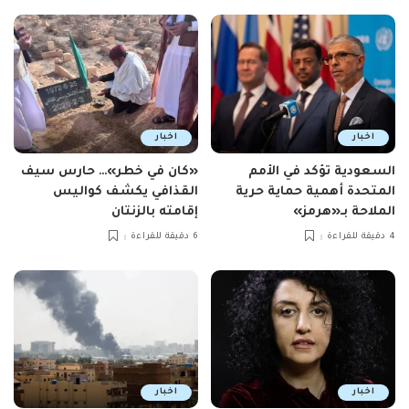
اخبار
اخبار
السعودية تؤكد في الأمم
«كان في خطر»… حارس سيف
المتحدة أهمية حماية حرية
القذافي يكشف كواليس
الملاحة بـ«هرمز»
إقامته بالزنتان
4 دقيقة للقراءة
6 دقيقة للقراءة
اخبار
اخبار