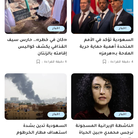
اخبار
اخبار
السعودية تؤكد في الأمم
«كان في خطر»… حارس سيف
المتحدة أهمية حماية حرية
القذافي يكشف كواليس
الملاحة بـ«هرمز»
إقامته بالزنتان
4 دقيقة للقراءة
6 دقيقة للقراءة
اخبار
اخبار
الناشطة الإيرانية المسجونة
السعودية تدين بشدة
نرجس محمدي «بين الحياة
استهداف مطار الخرطوم