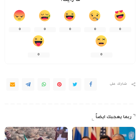
ما رأيك؟
0
0
0
0
0
0
0
شارك على
ربما يعجبك ايضاً