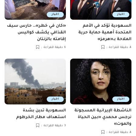
اخبار
اخبار
السعودية تؤكد في الأمم
«كان في خطر»… حارس سيف
المتحدة أهمية حماية حرية
القذافي يكشف كواليس
الملاحة بـ«هرمز»
إقامته بالزنتان
4 دقيقة للقراءة
6 دقيقة للقراءة
اخبار
اخبار
الناشطة الإيرانية المسجونة
السعودية تدين بشدة
نرجس محمدي «بين الحياة
استهداف مطار الخرطوم
والموت»
3 دقيقة للقراءة
4 دقيقة للقراءة