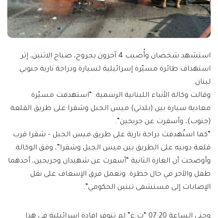
استشهد شخصان وأُصيب 4 آخرون بجروح، صباح الاثنين، إثر
استهداف طائرة مسيّرة إسرائيلية لسيارة ودراجة نارية جنوبي
لبنان.
وقالت وكالة الأنباء اللبنانية الرسمية: “استهدفت مسيّرة
معادية سيارة بين (بلدتي) ميس الجبل وشقرا على طريق القلعة
(جنوب)، وأسفرت عن جريحين”.
“كما استُهدفت دراجة نارية على طريق ميس الجبل – شقرا قرب
قلعة دوبيه على الطريق بين ميس الجبل وشقرا”، وفق الوكالة.
وأوضحت أن الغارة الثانية “أسفرت عن شهيدان وجريحين، أحدهما
طفل والآخر في حال خطرة. وتعمل فرق الإسعاف على نقل
الإصابات إلى مستشفى تبنين الحكومي”.
وحتى الساعة 07:20 “ت.غ” لم تتوفر إفادة إسرائيلية في هذا