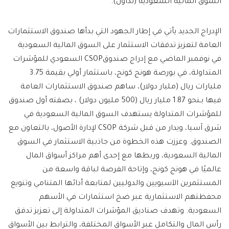
السوق المالية السعودية (تداول).
الإدراج الجديد يأتي في إطار الجهود التي بدأها صندوق الاستثمارات
العامة لتعزيز تدفقات الاستثمار على السوق المالية السعودية
في نوفمبر الماضي مع إدراج صندوقCSOP السعودي للمؤشرات
المتداولة، في بورصة هونج كونج، باستثمار أولي بقيمة 3.75
مليارات ريال (مليار دولار)، ساهم صندوق الاستثمارات العامة
فيها بـنحو 1.87 مليار ريال (500 مليون دولار) ، بصفته أول صندوق
للمؤشرات المتداولة يستهدف السوق المالية السعودية في
شرق آسيا، ويدار من قبل شركة CSOP لإدارة الأصول، بالتعاون مع
الصندوق. وعززت هذه الخطوة من جاذبية الاستثمار في السوق
المالية السعودية، وربطها مع إحدى أهم مراكز أسواق المال
عالميًا في هونج كونج، وإتاحة الفرصة لباقة واسعة من
المستثمرين الآسيويين والدوليين لمتابعة أدائها المتنامي وتنويع
محفظتهم الاستثمارية عبر ضخ استثمارات في الأسهم
السعودية. وتهدف صناديق المؤشرات المتداولة إلى تعزيز تدفق
رأس المال والتكامل عبر الأسواق المختلفة، والترابط بين الأسواق