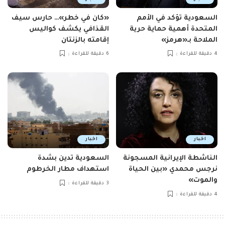
السعودية تؤكد في الأمم
«كان في خطر»… حارس سيف
المتحدة أهمية حماية حرية
القذافي يكشف كواليس
الملاحة بـ«هرمز»
إقامته بالزنتان
4 دقيقة للقراءة
6 دقيقة للقراءة
اخبار
اخبار
الناشطة الإيرانية المسجونة
السعودية تدين بشدة
نرجس محمدي «بين الحياة
استهداف مطار الخرطوم
والموت»
3 دقيقة للقراءة
4 دقيقة للقراءة