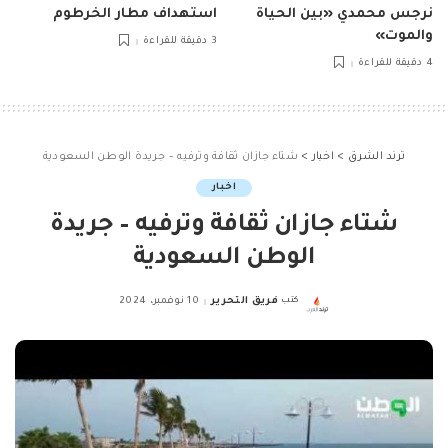
نرجس محمدي «بين الحياة
استهداف مطار الخرطوم
والموت»
3 دقيقة للقراءة
4 دقيقة للقراءة
ترند الشرق
>
اخبار
>
شتاء جازان ثقافة وترفيه – جريدة الوطن السعودية
اخبار
شتاء جازان ثقافة وترفيه – جريدة
الوطن السعودية
كتب
فريق التحرير
10 نوفمبر، 2024
Posted
by