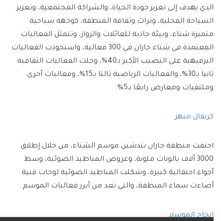
الذي يهدف إلى تعزيز جودة الحياة، والشراكة المجتمعية، وتعزيز
السياحة المحلية، وتراث وثقافة المنطقة، كوجهة سياحية
متميزة شتاء، وبيئة جاذبة للعائلات والزوار، وتتمثل الفعاليات
المعتمدة في شتاء جازان في 300 فعالية، واستحوذت الفعاليات
الترفيهية على النصيب الأكبر بـ40%، وحلت الفعاليات الثقافية
ثانيا بـ30%، والفعاليات الرياضية ثالثا بـ15%، وفعاليات أخرى
وملتقيات ومعارض رابعًا بـ5%.
كرنفال مبهر
احتفت منطقة جازان بتدشين موسم الشتاء، من خلال إطلاق
3000 آلاف بالونات ملونة، وعروض المناطيد الضوئية، وسط
أجواء احتفالية كبيرة، وشكلت المناطيد الضوئية لوحات فنية
أضاءت سماء المنطقة، والتي تعد من أبرز فعاليات الموسم.
إنجاح الموسم