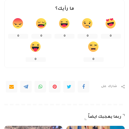
ما رأيك؟
0
0
0
0
0
0
0
شارك على
ربما يعجبك ايضاً