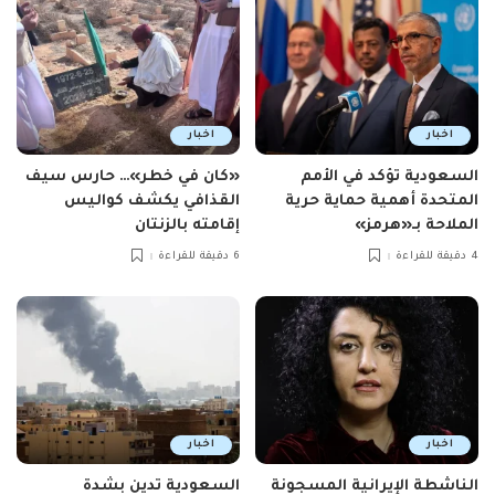
اخبار
اخبار
السعودية تؤكد في الأمم
«كان في خطر»… حارس سيف
المتحدة أهمية حماية حرية
القذافي يكشف كواليس
الملاحة بـ«هرمز»
إقامته بالزنتان
4 دقيقة للقراءة
6 دقيقة للقراءة
اخبار
اخبار
الناشطة الإيرانية المسجونة
السعودية تدين بشدة