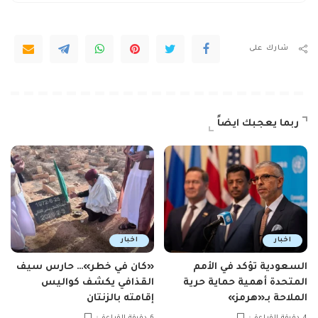
شارك على
ربما يعجبك ايضاً
اخبار
اخبار
السعودية تؤكد في الأمم
«كان في خطر»… حارس سيف
المتحدة أهمية حماية حرية
القذافي يكشف كواليس
الملاحة بـ«هرمز»
إقامته بالزنتان