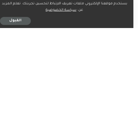
يستخدم موقعنا الإلكتروني ملفات تعريف الارتباط لتحسين تجربتك. تعلم المزيد
عن:
سياسة الخصوصية
أكد رئيس لجنة موسم شتاء جازان المهندس يحي الغزواني، أن
القبول
أمانة جازان تقوم بتنفيذ 200 فعالية، ومشاركة الجهات الحكومية
والقطاع الخاص في تنفيذ 100 فعالية أخرى، مشيرًا إلى أن تكاتف
الجهات المختصة وتعاونهم، سيسهم بشكل كبير في إنجاح
الموسم الشتوي، مؤكدًا دعم ومتابعة أمير المنطقة ونائبه
للموسم الشتوي، وحرصهم على تحقيق النجاح، واكتساب
المنطقة أهمية كبيرة سياحية وثقافية واقتصادية وغيرها على
مستوى المملكة.
شتاء جازان
– 300 فعالية متنوعة.
– %40 فعاليات ترفيهية.