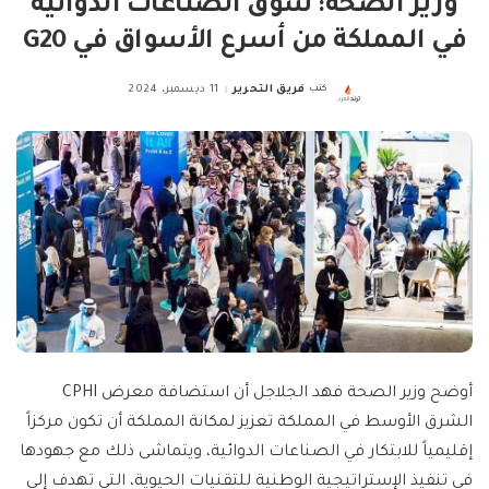
وزير الصحة: سوق الصناعات الدوائية
في المملكة من أسرع الأسواق في G20
كتب
فريق التحرير
11 ديسمبر، 2024
Posted
by
أوضح وزير الصحة فهد الجلاجل أن استضافة معرض CPHI
الشرق الأوسط في المملكة تعزيز لمكانة المملكة أن تكون مركزاً
إقليمياً للابتكار في الصناعات الدوائية، ويتماشى ذلك مع جهودها
في تنفيذ الإستراتيجية الوطنية للتقنيات الحيوية، التي تهدف إلى