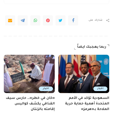
شارك على
ربما يعجبك ايضاً
اخبار
اخبار
السعودية تؤكد في الأمم
«كان في خطر»… حارس سيف
المتحدة أهمية حماية حرية
القذافي يكشف كواليس
الملاحة بـ«هرمز»
إقامته بالزنتان