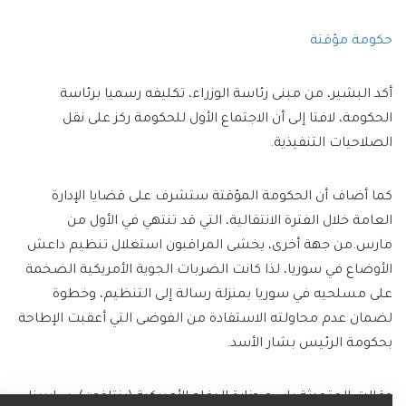
حكومة مؤقتة
أكد البشير، من مبنى رئاسة الوزراء، تكليفه رسميا برئاسة
الحكومة، لافتا إلى أن الاجتماع الأول للحكومة ركز على نقل
الصلاحيات التنفيذية.
كما أضاف أن الحكومة المؤقتة ستشرف على قضايا الإدارة
العامة خلال الفترة الانتقالية، التي قد تنتهي في الأول من
مارس.من جهة أخرى، يخشى المراقبون استغلال تنظيم داعش
الأوضاع في سوريا، لذا كانت الضربات الجوية الأمريكية الضخمة
على مسلحيه في سوريا بمنزلة رسالة إلى التنظيم، وخطوة
لضمان عدم محاولته الاستفادة من الفوضى التي أعقبت الإطاحة
بحكومة الرئيس بشار الأسد.
وقالت المتحدثة باسم وزارة الدفاع الأمريكية (بنتاغون)، سابرينا