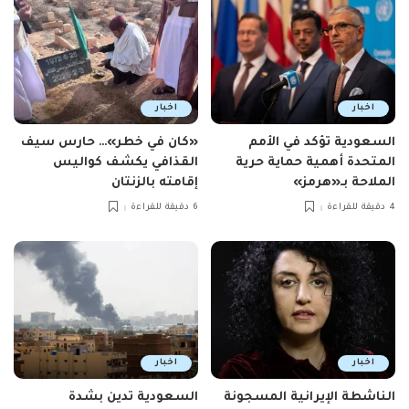
اخبار
اخبار
السعودية تؤكد في الأمم
«كان في خطر»… حارس سيف
المتحدة أهمية حماية حرية
القذافي يكشف كواليس
الملاحة بـ«هرمز»
إقامته بالزنتان
4 دقيقة للقراءة
6 دقيقة للقراءة
اخبار
اخبار
الناشطة الإيرانية المسجونة
السعودية تدين بشدة